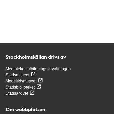
Kontakt
Stockholmskällan
Stockholmskällan drivs av
Medioteket, utbildningsförvaltningen
Stadsmuseet
Medeltidsmuseet
Stadsbiblioteket
Stadsarkivet
Om webbplatsen