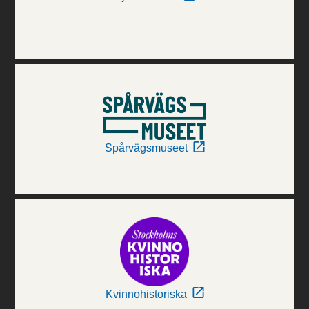
Spårvägsmuseet
Kvinnohistoriska