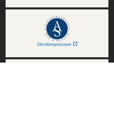
Strindbergsmuseet
Thielska Galleriet