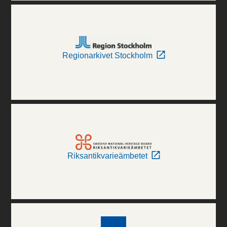
Regionarkivet Stockholm
Riksantikvarieämbetet