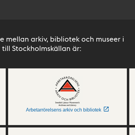
 mellan arkiv, bibliotek och museer i
till Stockholmskällan är:
Arbetarrörelsens arkiv och bibliotek