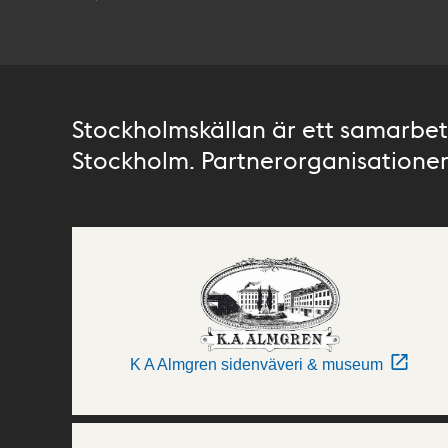
Stockholmskällan är ett samarbete
Stockholm. Partnerorganisationer 
K A Almgren sidenväveri & museum