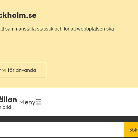
ockholm.se
tt sammanställa statistik och för att webbplatsen ska
or vi får använda
ällan
Meny
h bild
Sök