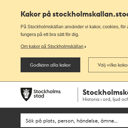
Kakor på stockholmskallan
.st
På Stockholmskällan använder vi kakor, cookies, för a
fungera på ett bra sätt för dig.
Om kakor på Stockholmskällan
Godkänn alla kakor
Välj vilka kak
Till
Till
Stockholmsk
navigationen
huvudinnehållet
Historia i ord, ljud oc
Fritextsök