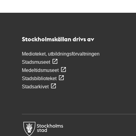
Kontakt
Stockholmskällan
Stockholmskällan drivs av
Medioteket, utbildningsförvaltningen
Stadsmuseet
Medeltidsmuseet
Stadsbiblioteket
Stadsarkivet