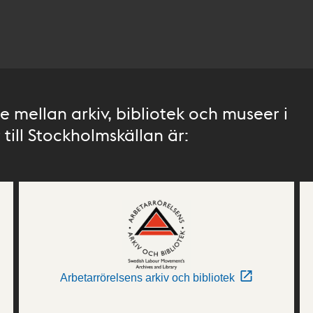
 mellan arkiv, bibliotek och museer i
till Stockholmskällan är:
Arbetarrörelsens arkiv och bibliotek