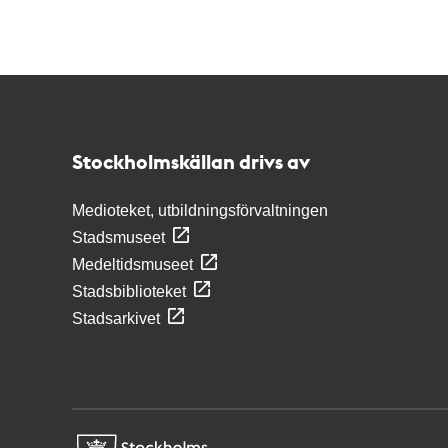
Kontakt
Stockholmskällan
Stockholmskällan drivs av
Medioteket, utbildningsförvaltningen
Stadsmuseet
Medeltidsmuseet
Stadsbiblioteket
Stadsarkivet