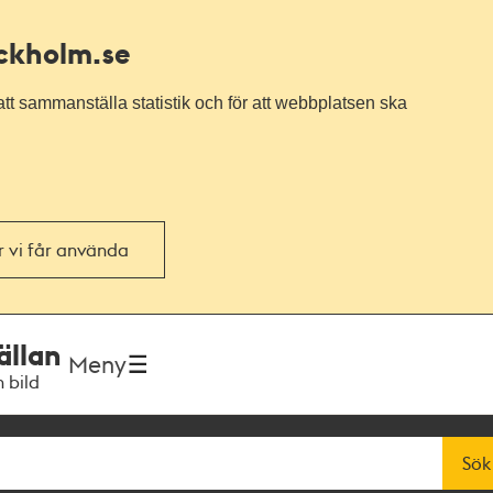
ockholm.se
tt sammanställa statistik och för att webbplatsen ska
or vi får använda
ällan
Meny
h bild
Sök