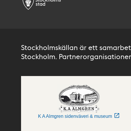
Stockholmskällan är ett samarbete
Stockholm. Partnerorganisationer 
K A Almgren sidenväveri & museum