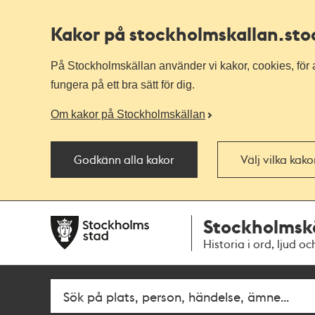
Kakor på stockholmskallan
.st
På Stockholmskällan använder vi kakor, cookies, för a
fungera på ett bra sätt för dig.
Om kakor på Stockholmskällan
Godkänn alla kakor
Välj vilka kak
Till
Till
Stockholmsk
navigationen
huvudinnehållet
Historia i ord, ljud oc
Fritextsök