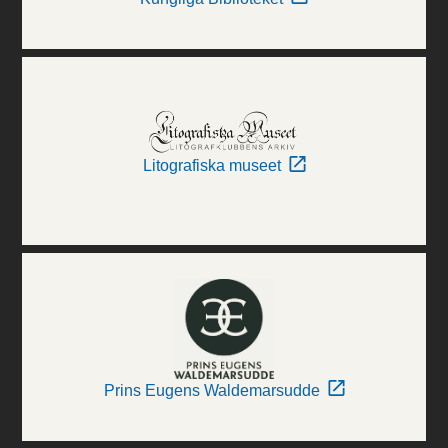
Litografiska museet
Prins Eugens Waldemarsudde