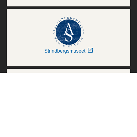
Strindbergsmuseet
Thielska Galleriet