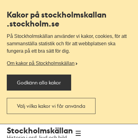
Kakor på stockholmskallan
.stockholm.se
På Stockholmskällan använder vi kakor, cookies, för att
sammanställa statistik och för att webbplatsen ska
fungera på ett bra sätt för dig.
Om kakor på Stockholmskällan
Godkänn alla kakor
Välj vilka kakor vi får använda
Till
Till
Stockholmskällan
navigationen
huvudinnehållet
Historia i ord, ljud och bild