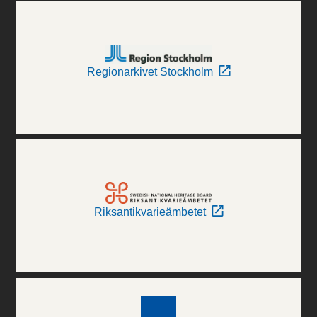
Regionarkivet Stockholm
Riksantikvarieämbetet