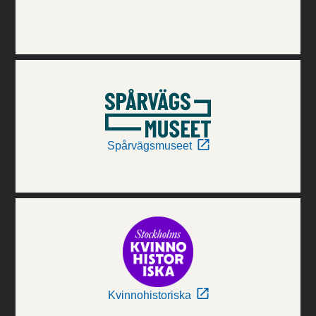
Spårvägsmuseet
Kvinnohistoriska