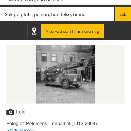
Fritextsök
Sök
Visa vad som finns nära mig
Foto
Fotograf: Petersens, Lennart af (1913-2004).
Stadsmuseet