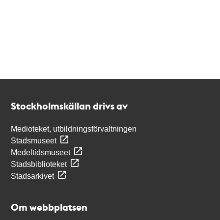
Kontakt
Stockholmskällan
Stockholmskällan drivs av
Medioteket, utbildningsförvaltningen
Stadsmuseet
Medeltidsmuseet
Stadsbiblioteket
Stadsarkivet
Om webbplatsen