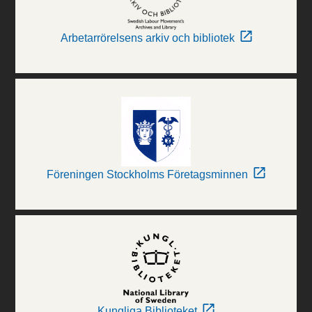
Arbetarrörelsens arkiv och bibliotek
Föreningen Stockholms Företagsminnen
Kungliga Biblioteket