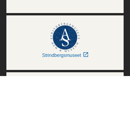
Strindbergsmuseet
Thielska Galleriet