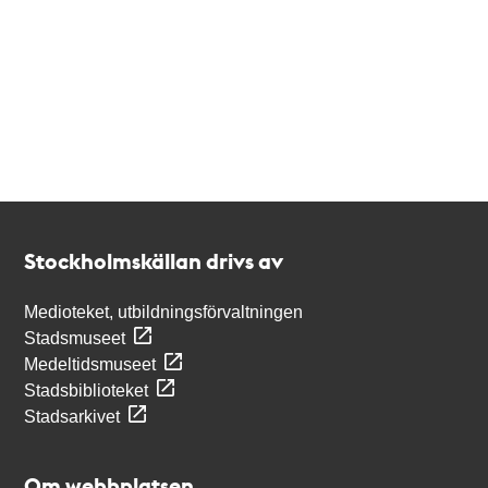
Kontakt
Stockholmskällan
Stockholmskällan drivs av
Medioteket, utbildningsförvaltningen
Stadsmuseet
Medeltidsmuseet
Stadsbiblioteket
Stadsarkivet
Om webbplatsen