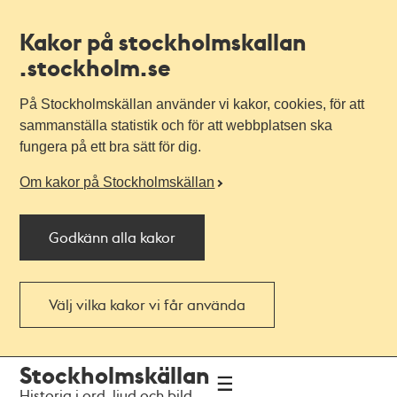
Kakor på stockholmskallan
.stockholm.se
På Stockholmskällan använder vi kakor, cookies, för att
sammanställa statistik och för att webbplatsen ska
fungera på ett bra sätt för dig.
Om kakor på Stockholmskällan
Godkänn alla kakor
Välj vilka kakor vi får använda
Till
Till
Stockholmskällan
navigationen
huvudinnehållet
Historia i ord, ljud och bild