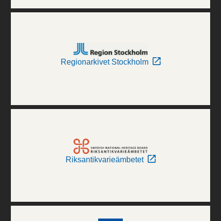
Regionarkivet Stockholm
Riksantikvarieämbetet