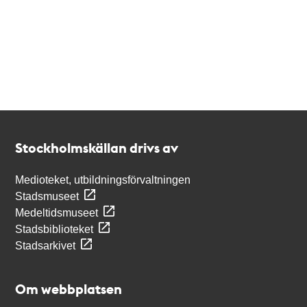
Kontakt
Stockholmskällan
Stockholmskällan drivs av
Medioteket, utbildningsförvaltningen
Stadsmuseet
Medeltidsmuseet
Stadsbiblioteket
Stadsarkivet
Om webbplatsen