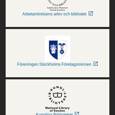
Arbetarrörelsens arkiv och bibliotek
Föreningen Stockholms Företagsminnen
Kungliga Biblioteket