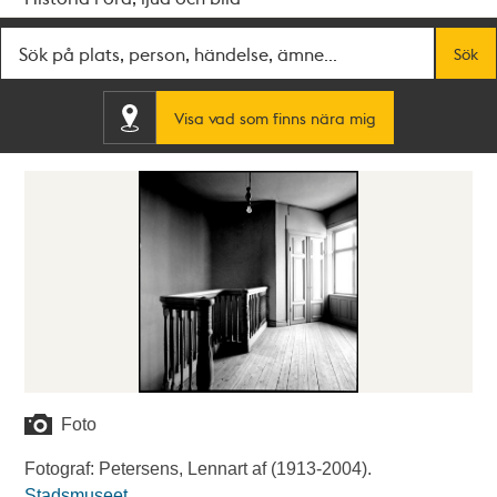
Fritextsök
Sök
Visa vad som finns nära mig
Foto
Fotograf: Petersens, Lennart af (1913-2004).
Stadsmuseet