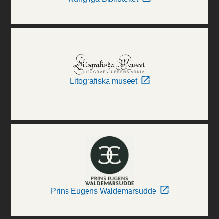
Litografiska museet
Prins Eugens Waldemarsudde