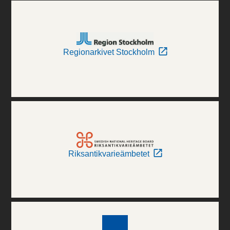
Regionarkivet Stockholm
Riksantikvarieämbetet