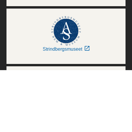
Strindbergsmuseet
Thielska Galleriet