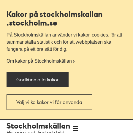
Kakor på stockholmskallan
.stockholm.se
På Stockholmskällan använder vi kakor, cookies, för att
sammanställa statistik och för att webbplatsen ska
fungera på ett bra sätt för dig.
Om kakor på Stockholmskällan
Godkänn alla kakor
Välj vilka kakor vi får använda
Till
Till
Stockholmskällan
navigationen
huvudinnehållet
Historia i ord, ljud och bild