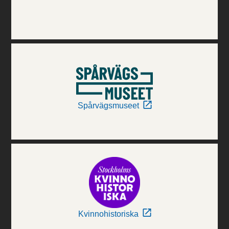
Spårvägsmuseet
Kvinnohistoriska