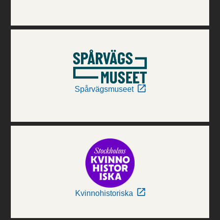
Spårvägsmuseet
Kvinnohistoriska