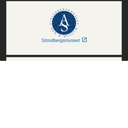
Strindbergsmuseet
Thielska Galleriet