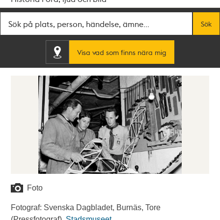
Fritextsök
Sök
Visa vad som finns nära mig
Foto
Fotograf: Svenska Dagbladet, Burnäs, Tore
(Pressfotograf).
Stadsmuseet