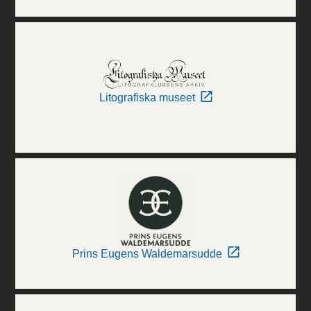
Litografiska museet
Prins Eugens Waldemarsudde