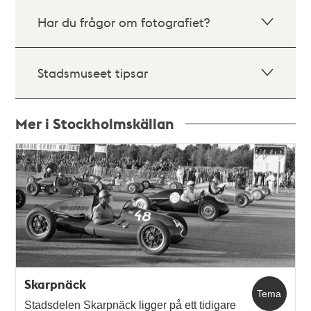
Har du frågor om fotografiet?
Stadsmuseet tipsar
Mer i Stockholmskällan
Relaterade
poster
och
teman
Skarpnäck
Tema
Stadsdelen Skarpnäck ligger på ett tidigare