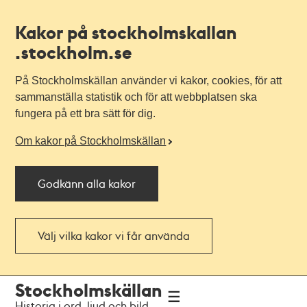
Kakor på stockholmskallan
.stockholm.se
På Stockholmskällan använder vi kakor, cookies, för att
sammanställa statistik och för att webbplatsen ska
fungera på ett bra sätt för dig.
Om kakor på Stockholmskällan
Godkänn alla kakor
Välj vilka kakor vi får använda
Till
Till
Stockholmskällan
navigationen
huvudinnehållet
Historia i ord, ljud och bild