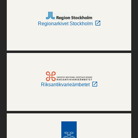
Regionarkivet Stockholm
Riksantikvarieämbetet