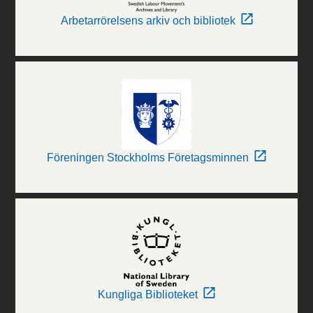
Arbetarrörelsens arkiv och bibliotek
Föreningen Stockholms Företagsminnen
Kungliga Biblioteket