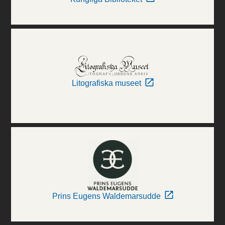
Litografiska museet
Prins Eugens Waldemarsudde