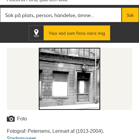
Fritextsök
Sök
Visa vad som finns nära mig
Foto
Fotograf: Petersens, Lennart af (1913-2004).
Stadsmuseet