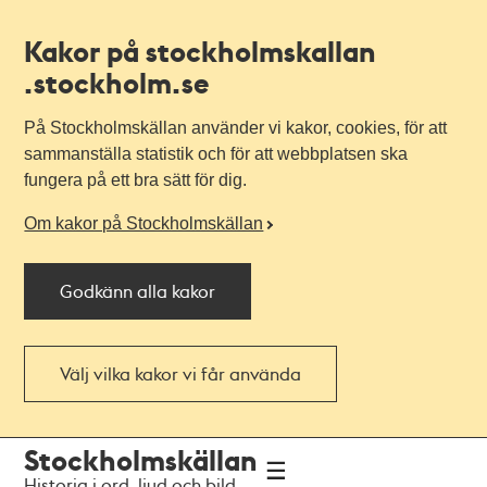
Kakor på stockholmskallan
.stockholm.se
På Stockholmskällan använder vi kakor, cookies, för att
sammanställa statistik och för att webbplatsen ska
fungera på ett bra sätt för dig.
Om kakor på Stockholmskällan
Godkänn alla kakor
Välj vilka kakor vi får använda
Till
Till
Stockholmskällan
navigationen
huvudinnehållet
Historia i ord, ljud och bild