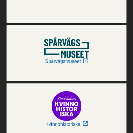
Spårvägsmuseet
Kvinnohistoriska