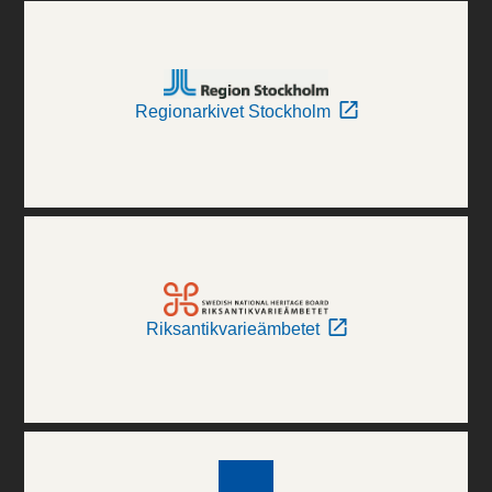
Regionarkivet Stockholm
Riksantikvarieämbetet