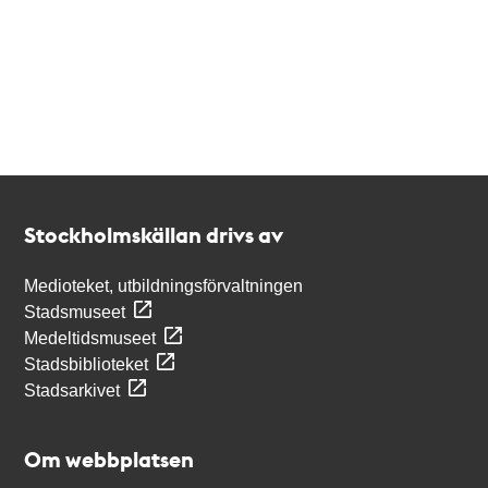
Kontakt
Stockholmskällan
Stockholmskällan drivs av
Medioteket, utbildningsförvaltningen
Stadsmuseet
Medeltidsmuseet
Stadsbiblioteket
Stadsarkivet
Om webbplatsen