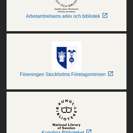
Arbetarrörelsens arkiv och bibliotek
Föreningen Stockholms Företagsminnen
Kungliga Biblioteket