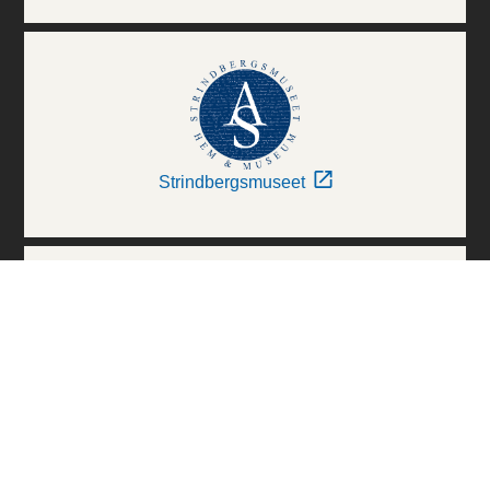
Strindbergsmuseet
Thielska Galleriet