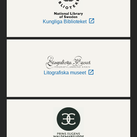
Kungliga Biblioteket
Litografiska museet