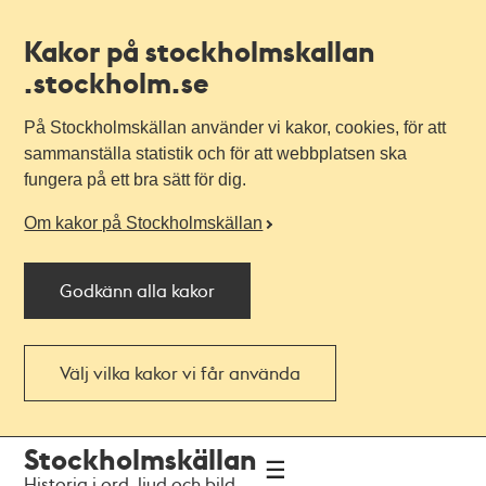
Kakor på stockholmskallan
.stockholm.se
På Stockholmskällan använder vi kakor, cookies, för att
sammanställa statistik och för att webbplatsen ska
fungera på ett bra sätt för dig.
Om kakor på Stockholmskällan
Godkänn alla kakor
Välj vilka kakor vi får använda
Till
Till
Stockholmskällan
navigationen
huvudinnehållet
Historia i ord, ljud och bild