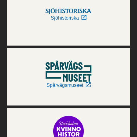
Sjöhistoriska
Spårvägsmuseet