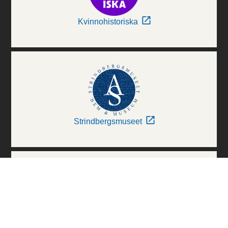
Kvinnohistoriska
Strindbergsmuseet
Thielska Galleriet