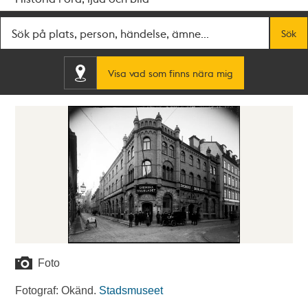
Fritextsök
Sök
Visa vad som finns nära mig
Foto
Fotograf: Okänd.
Stadsmuseet