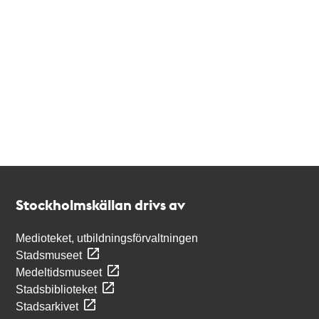
Kontakt
Stockholmskällan
Stockholmskällan drivs av
Medioteket, utbildningsförvaltningen
Stadsmuseet
Medeltidsmuseet
Stadsbiblioteket
Stadsarkivet