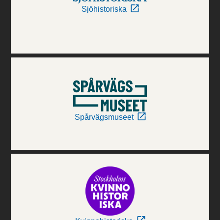
Sjöhistoriska
Spårvägsmuseet