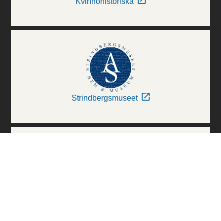
Kvinnohistoriska
Strindbergsmuseet
Thielska Galleriet