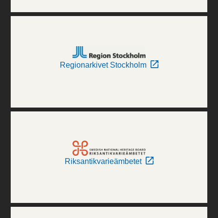
Regionarkivet Stockholm
Riksantikvarieämbetet