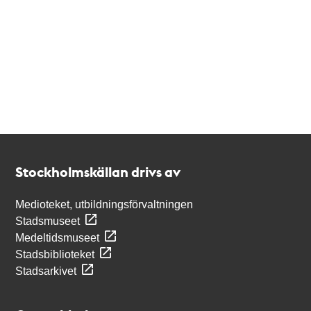
Kontakt
Stockholmskällan
Stockholmskällan drivs av
Medioteket, utbildningsförvaltningen
Stadsmuseet
Medeltidsmuseet
Stadsbiblioteket
Stadsarkivet