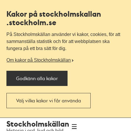
Kakor på stockholmskallan
.stockholm.se
På Stockholmskällan använder vi kakor, cookies, för att
sammanställa statistik och för att webbplatsen ska
fungera på ett bra sätt för dig.
Om kakor på Stockholmskällan
Godkänn alla kakor
Välj vilka kakor vi får använda
Till
Till
Stockholmskällan
navigationen
huvudinnehållet
Historia i ord, ljud och bild