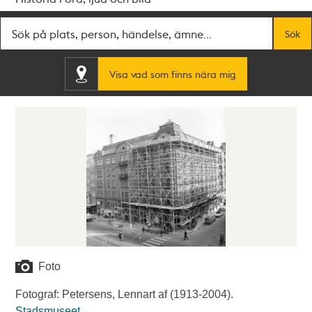
Fritextsök
Sök
Visa vad som finns nära mig
Foto
Fotograf: Petersens, Lennart af (1913-2004).
Stadsmuseet