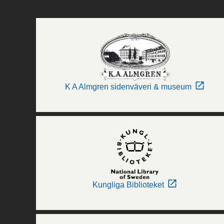
K A Almgren sidenväveri & museum
Kungliga Biblioteket