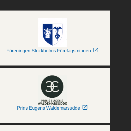
Föreningen Stockholms Företagsminnen
Prins Eugens Waldemarsudde