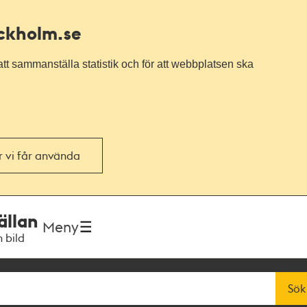
ockholm.se
tt sammanställa statistik och för att webbplatsen ska
or vi får använda
ällan
Meny
h bild
Sök