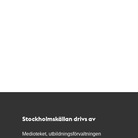
Kontakt
Stockholmskällan
Stockholmskällan drivs av
Medioteket, utbildningsförvaltningen