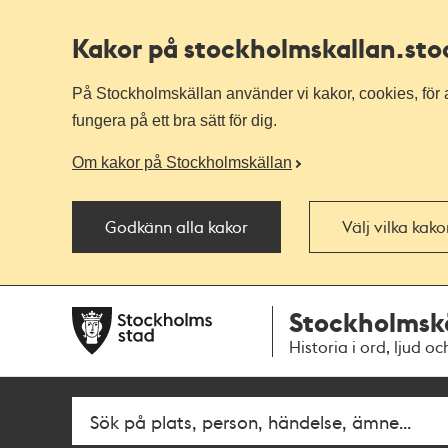
Kakor på stockholmskallan
.st
På Stockholmskällan använder vi kakor, cookies, för a
fungera på ett bra sätt för dig.
Om kakor på Stockholmskällan
Godkänn alla kakor
Välj vilka kak
Till
Till
Stockholmsk
navigationen
huvudinnehållet
Historia i ord, ljud oc
Fritextsök