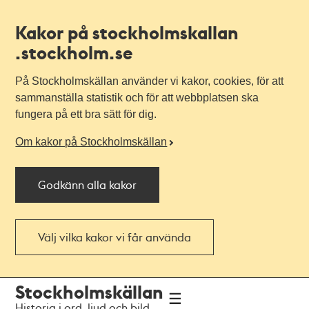
Kakor på stockholmskallan
.stockholm.se
På Stockholmskällan använder vi kakor, cookies, för att
sammanställa statistik och för att webbplatsen ska
fungera på ett bra sätt för dig.
Om kakor på Stockholmskällan
Godkänn alla kakor
Välj vilka kakor vi får använda
Till
Till
Stockholmskällan
navigationen
huvudinnehållet
Historia i ord, ljud och bild