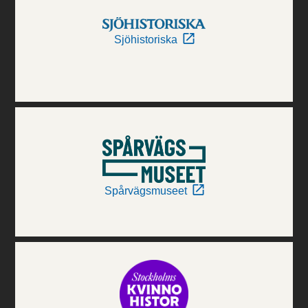
Sjöhistoriska
Spårvägsmuseet