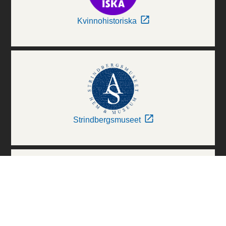
Kvinnohistoriska
Strindbergsmuseet
Thielska Galleriet