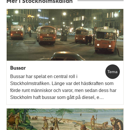
Mer i Stockholmskällan
Relaterade
poster
och
teman
Bussar
Tema
Bussar har spelat en central roll i
Stockholmstrafiken. Länge var det hästkraften som
förde runt människor och varor, men sedan dess har
Stockholm haft bussar som gått på diesel, e…