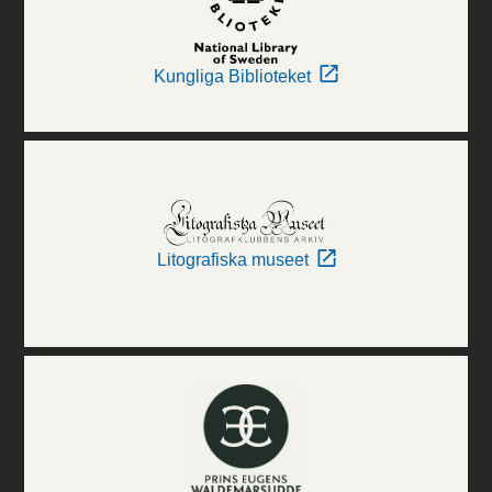
Kungliga Biblioteket
Litografiska museet