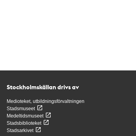
Kontakt
Stockholmskällan
Stockholmskällan drivs av
Medioteket, utbildningsförvaltningen
Stadsmuseet
Medeltidsmuseet
Stadsbiblioteket
Stadsarkivet