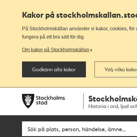
Kakor på stockholmskallan
.st
På Stockholmskällan använder vi kakor, cookies, för a
fungera på ett bra sätt för dig.
Om kakor på Stockholmskällan
Godkänn alla kakor
Välj vilka kak
Till
Till
Stockholmsk
navigationen
huvudinnehållet
Historia i ord, ljud oc
Fritextsök