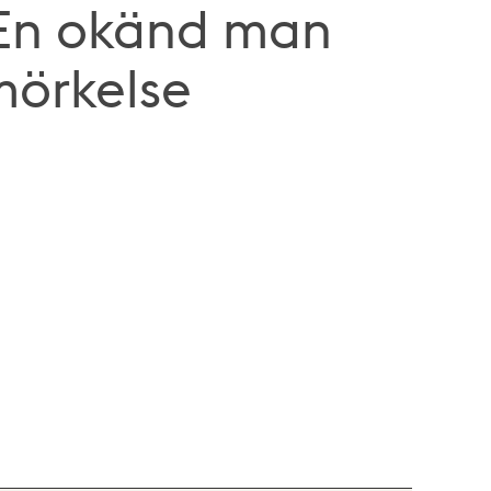
 En okänd man
rmörkelse