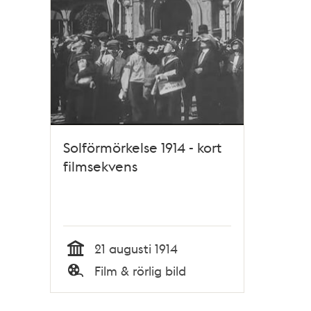
poster
och
teman
Solförmörkelse 1914 - kort
filmsekvens
21 augusti 1914
Tid
Film & rörlig bild
Typ