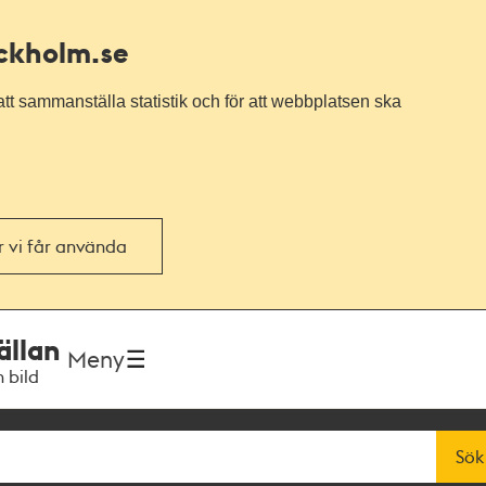
ockholm.se
tt sammanställa statistik och för att webbplatsen ska
or vi får använda
ällan
Meny
h bild
Sök