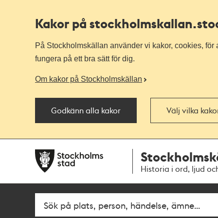
Kakor på stockholmskallan
.st
På Stockholmskällan använder vi kakor, cookies, för a
fungera på ett bra sätt för dig.
Om kakor på Stockholmskällan
Godkänn alla kakor
Välj vilka kak
Till
Till
Stockholmsk
navigationen
huvudinnehållet
Historia i ord, ljud oc
Fritextsök