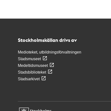
Kontakt
Stockholmskällan
Stockholmskällan drivs av
Medioteket, utbildningsförvaltningen
Stadsmuseet
Medeltidsmuseet
Stadsbiblioteket
Stadsarkivet