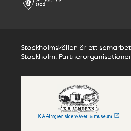
Stockholmskällan är ett samarbete
Stockholm. Partnerorganisationer 
K A Almgren sidenväveri & museum