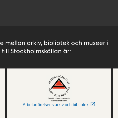
 mellan arkiv, bibliotek och museer i
till Stockholmskällan är:
Arbetarrörelsens arkiv och bibliotek