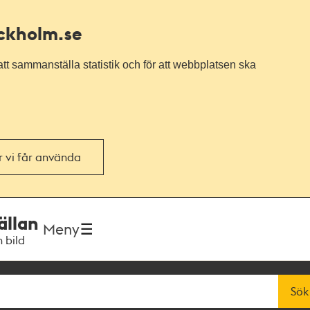
ockholm.se
tt sammanställa statistik och för att webbplatsen ska
or vi får använda
ällan
Meny
h bild
Sök