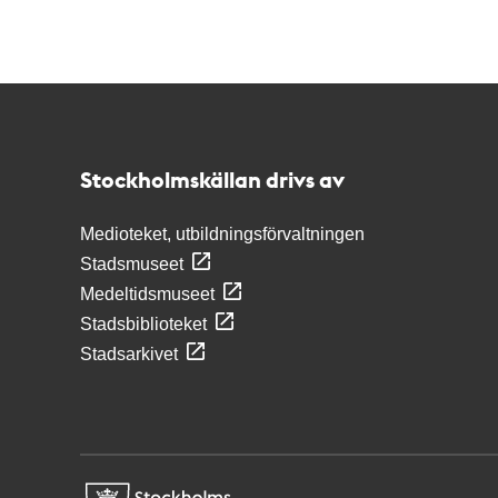
Kontakt
Stockholmskällan
Stockholmskällan drivs av
Medioteket, utbildningsförvaltningen
Stadsmuseet
Medeltidsmuseet
Stadsbiblioteket
Stadsarkivet