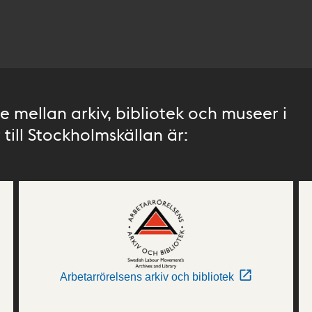
 mellan arkiv, bibliotek och museer i
till Stockholmskällan är:
Arbetarrörelsens arkiv och bibliotek