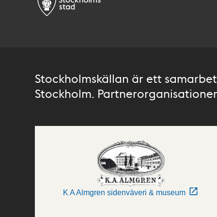
Stockholmskällan är ett samarbete
Stockholm. Partnerorganisationer 
K A Almgren sidenväveri & museum