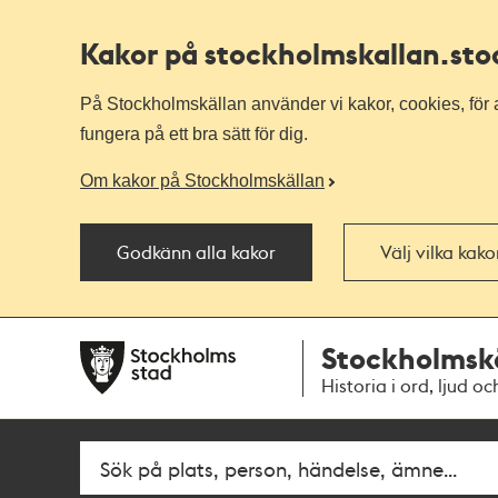
Kakor på stockholmskallan
.st
På Stockholmskällan använder vi kakor, cookies, för a
fungera på ett bra sätt för dig.
Om kakor på Stockholmskällan
Godkänn alla kakor
Välj vilka kak
Till
Till
Stockholmsk
navigationen
huvudinnehållet
Historia i ord, ljud oc
Fritextsök