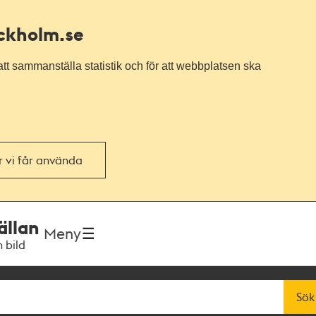
ockholm.se
tt sammanställa statistik och för att webbplatsen ska
or vi får använda
ällan
Meny
h bild
Sök