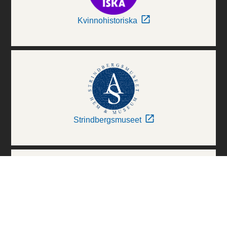
Kvinnohistoriska
Strindbergsmuseet
Thielska Galleriet