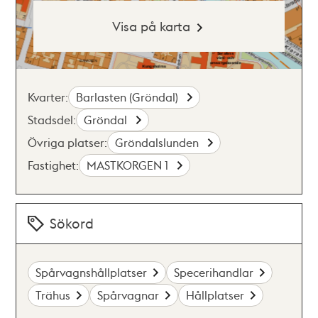
Visa på karta
Kvarter:
Barlasten (Gröndal)
Stadsdel:
Gröndal
Övriga platser:
Gröndalslunden
Fastighet:
MASTKORGEN 1
Sökord
Spårvagnshållplatser
Specerihandlar
Trähus
Spårvagnar
Hållplatser