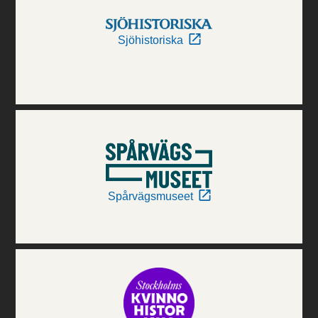
Sjöhistoriska
Spårvägsmuseet