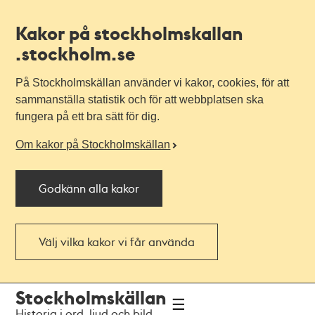
Kakor på stockholmskallan
.stockholm.se
På Stockholmskällan använder vi kakor, cookies, för att
sammanställa statistik och för att webbplatsen ska
fungera på ett bra sätt för dig.
Om kakor på Stockholmskällan
Godkänn alla kakor
Välj vilka kakor vi får använda
Till
Till
Stockholmskällan
navigationen
huvudinnehållet
Historia i ord, ljud och bild