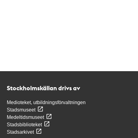
Kontakt
Stockholmskällan
Stockholmskällan drivs av
Medioteket, utbildningsförvaltningen
Stadsmuseet
Medeltidsmuseet
Stadsbiblioteket
Stadsarkivet