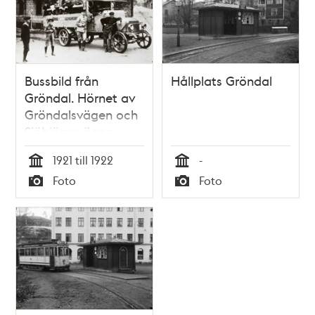
och
teman
Bussbild från
Hållplats Gröndal
Gröndal. Hörnet av
Gröndalsvägen och
Sjöbjörnsvägen.
Fotograferad i
1921 till 1922
-
början av 1920-
Tid
Tid
Foto
Foto
talet.
Typ
Typ