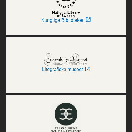
Kungliga Biblioteket
Litografiska museet