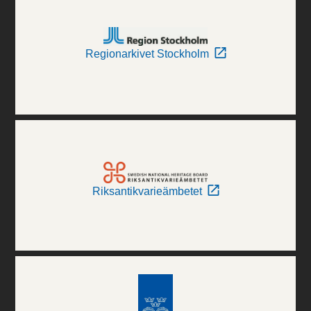
Regionarkivet Stockholm
Riksantikvarieämbetet