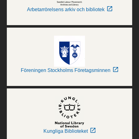
Arbetarrörelsens arkiv och bibliotek
Föreningen Stockholms Företagsminnen
Kungliga Biblioteket