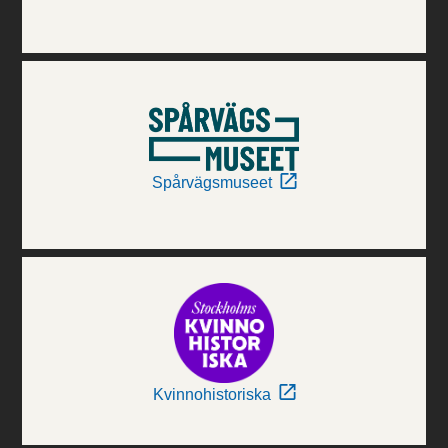
Spårvägsmuseet
Kvinnohistoriska