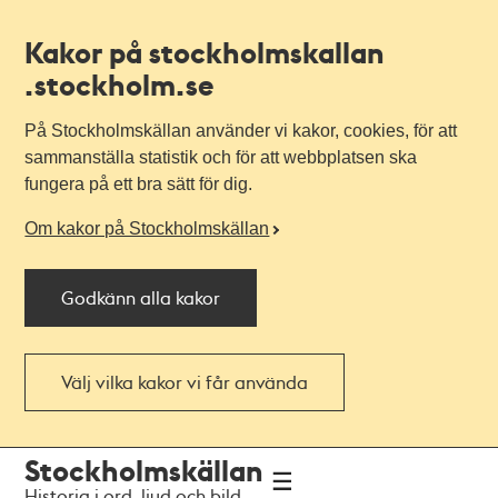
Kakor på stockholmskallan
.stockholm.se
På Stockholmskällan använder vi kakor, cookies, för att
sammanställa statistik och för att webbplatsen ska
fungera på ett bra sätt för dig.
Om kakor på Stockholmskällan
Godkänn alla kakor
Välj vilka kakor vi får använda
Till
Till
Stockholmskällan
navigationen
huvudinnehållet
Historia i ord, ljud och bild