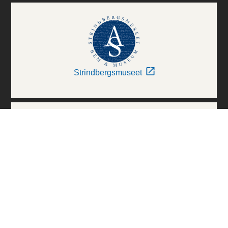
Strindbergsmuseet
Thielska Galleriet