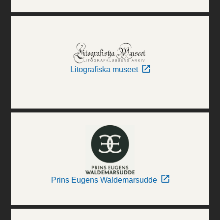
Litografiska museet
Prins Eugens Waldemarsudde