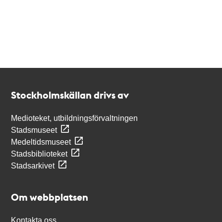
Kontakt
Stockholmskällan
Stockholmskällan drivs av
Medioteket, utbildningsförvaltningen
Stadsmuseet
Medeltidsmuseet
Stadsbiblioteket
Stadsarkivet
Om webbplatsen
Kontakta oss