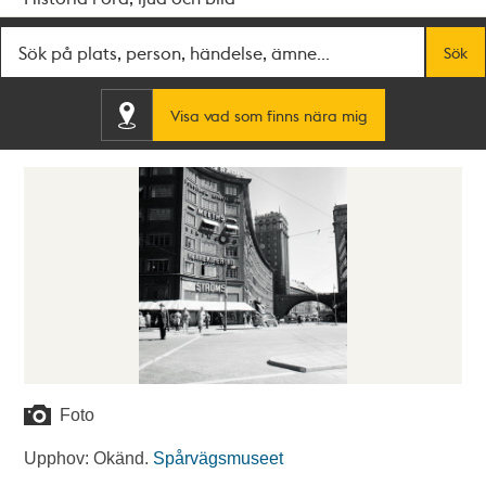
Fritextsök
Sök
Visa vad som finns nära mig
Foto
Upphov: Okänd.
Spårvägsmuseet