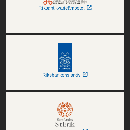
Riksantikvarieämbetet
Riksbankens arkiv