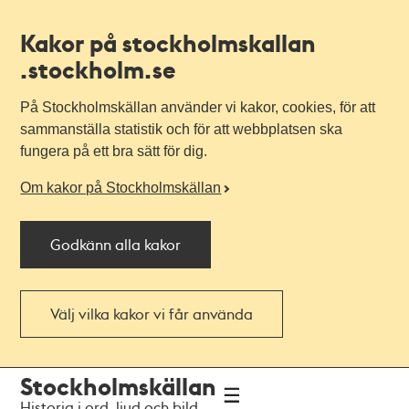
Kakor på stockholmskallan
.stockholm.se
På Stockholmskällan använder vi kakor, cookies, för att
sammanställa statistik och för att webbplatsen ska
fungera på ett bra sätt för dig.
Om kakor på Stockholmskällan
Godkänn alla kakor
Välj vilka kakor vi får använda
Till
Till
Stockholmskällan
navigationen
huvudinnehållet
Historia i ord, ljud och bild