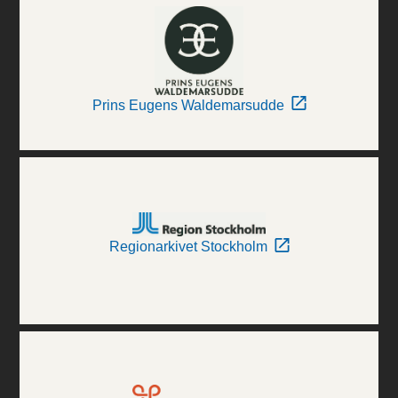
Prins Eugens Waldemarsudde
Regionarkivet Stockholm