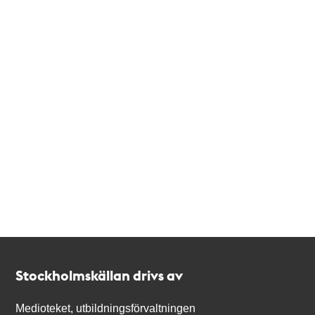
Kontakt
Stockholmskällan
Stockholmskällan drivs av
Medioteket, utbildningsförvaltningen