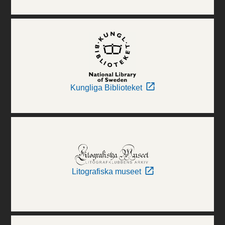
Kungliga Biblioteket
Litografiska museet