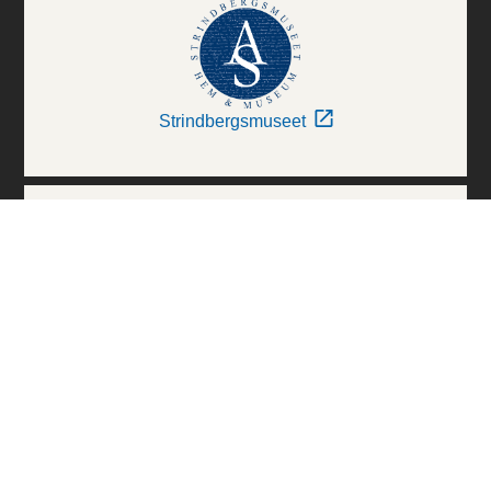
Strindbergsmuseet
Thielska Galleriet