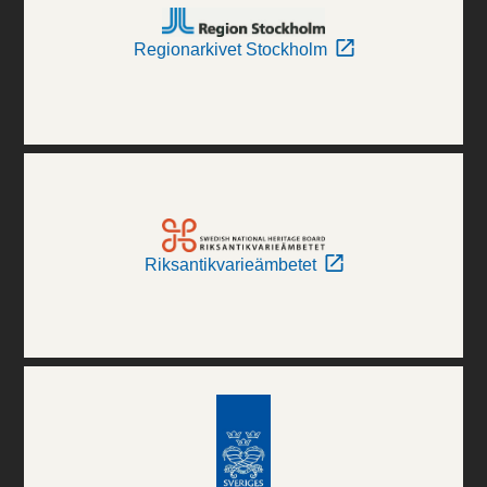
Regionarkivet Stockholm
Riksantikvarieämbetet