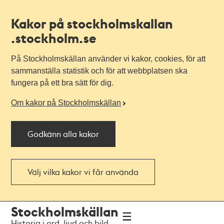
Kakor på stockholmskallan
.stockholm.se
På Stockholmskällan använder vi kakor, cookies, för att
sammanställa statistik och för att webbplatsen ska
fungera på ett bra sätt för dig.
Om kakor på Stockholmskällan
Godkänn alla kakor
Välj vilka kakor vi får använda
Till
Till
Stockholmskällan
navigationen
huvudinnehållet
Historia i ord, ljud och bild