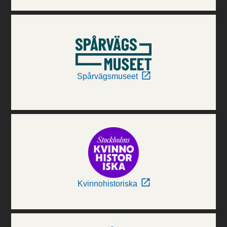
Spårvägsmuseet
Kvinnohistoriska