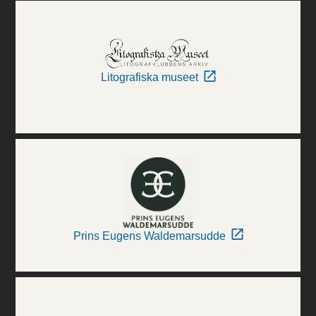
Litografiska museet
Prins Eugens Waldemarsudde