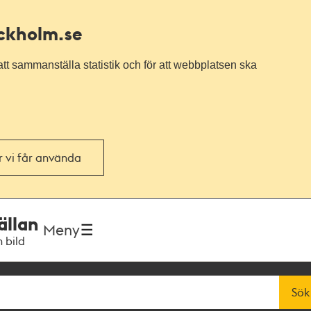
ockholm.se
tt sammanställa statistik och för att webbplatsen ska
or vi får använda
ällan
Meny
h bild
Sök