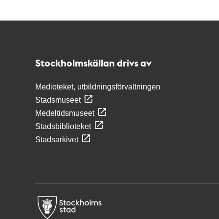
Kontakt
Stockholmskällan
Stockholmskällan drivs av
Medioteket, utbildningsförvaltningen
Stadsmuseet
Medeltidsmuseet
Stadsbiblioteket
Stadsarkivet