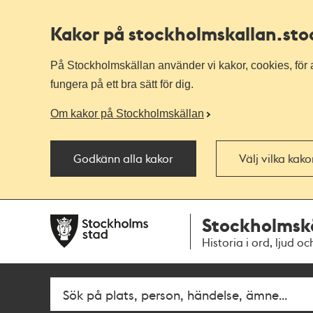
Kakor på stockholmskallan
.st
På Stockholmskällan använder vi kakor, cookies, för a
fungera på ett bra sätt för dig.
Om kakor på Stockholmskällan
Godkänn alla kakor
Välj vilka kak
Till
Till
Stockholmsk
navigationen
huvudinnehållet
Historia i ord, ljud oc
Fritextsök