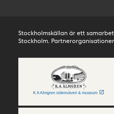
Stockholmskällan är ett samarbete
Stockholm. Partnerorganisationer 
K A Almgren sidenväveri & museum