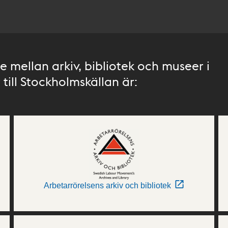
 mellan arkiv, bibliotek och museer i
till Stockholmskällan är:
Arbetarrörelsens arkiv och bibliotek