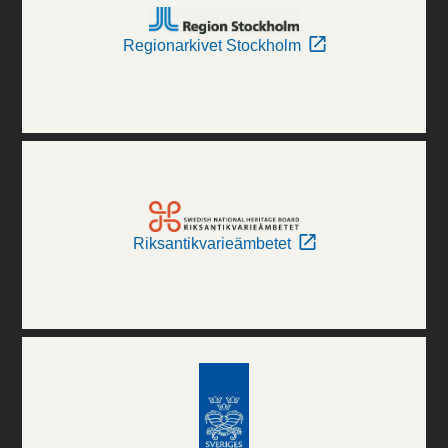
Regionarkivet Stockholm
Riksantikvarieämbetet