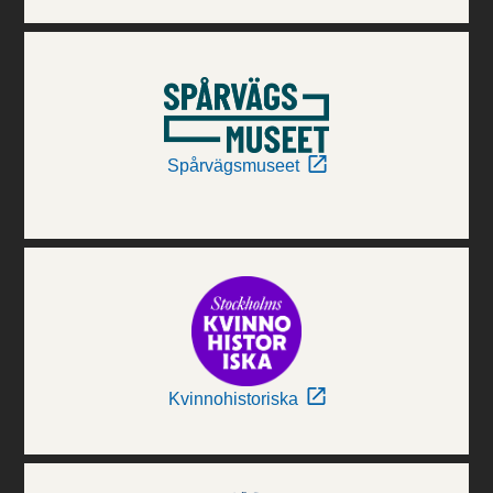
Spårvägsmuseet
Kvinnohistoriska