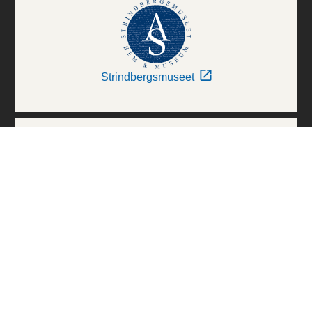
Strindbergsmuseet
Thielska Galleriet