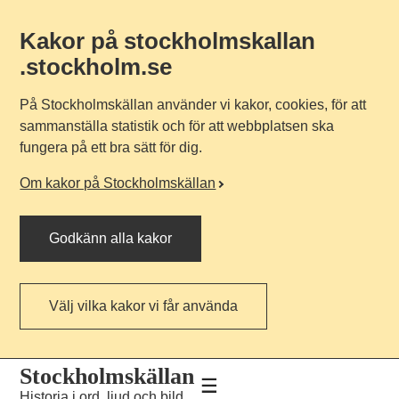
Kakor på stockholmskallan
.stockholm.se
På Stockholmskällan använder vi kakor, cookies, för att
sammanställa statistik och för att webbplatsen ska
fungera på ett bra sätt för dig.
Om kakor på Stockholmskällan
Godkänn alla kakor
Välj vilka kakor vi får använda
Till
Till
Stockholmskällan
navigationen
huvudinnehållet
Historia i ord, ljud och bild