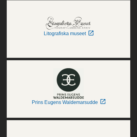
Litografiska museet
Prins Eugens Waldemarsudde