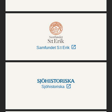
Samfundet S:t Erik
Sjöhistoriska