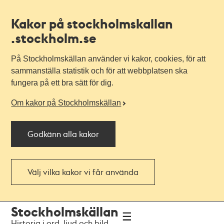
Kakor på stockholmskallan
.stockholm.se
På Stockholmskällan använder vi kakor, cookies, för att
sammanställa statistik och för att webbplatsen ska
fungera på ett bra sätt för dig.
Om kakor på Stockholmskällan
Godkänn alla kakor
Välj vilka kakor vi får använda
Till
Till
Stockholmskällan
navigationen
huvudinnehållet
Historia i ord, ljud och bild