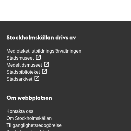
Kontakt
Stockholmskällan
Stockholmskällan drivs av
Medioteket, utbildningsförvaltningen
Stadsmuseet
Medeltidsmuseet
Stadsbiblioteket
Stadsarkivet
Om webbplatsen
Kontakta oss
Om Stockholmskällan
Tillgänglighetsredogörelse