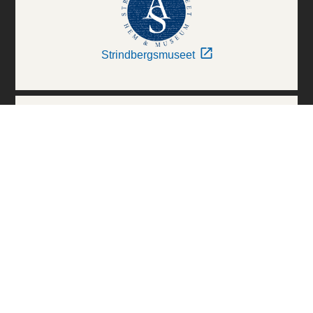
Strindbergsmuseet
Thielska Galleriet
Världskulturmuseerna