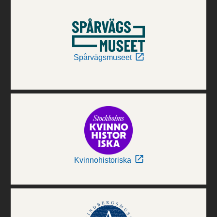
Spårvägsmuseet
Kvinnohistoriska