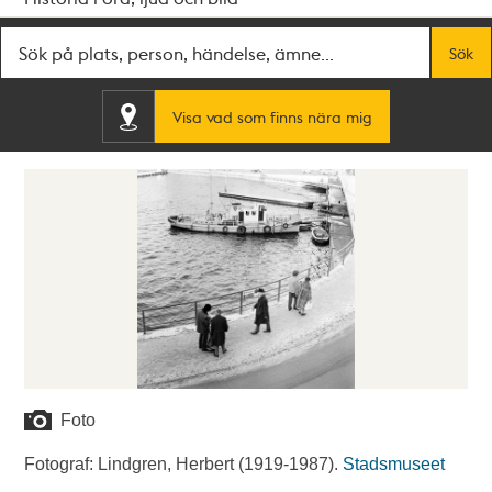
Fritextsök
Sök
Visa vad som finns nära mig
Foto
Fotograf: Lindgren, Herbert (1919-1987).
Stadsmuseet