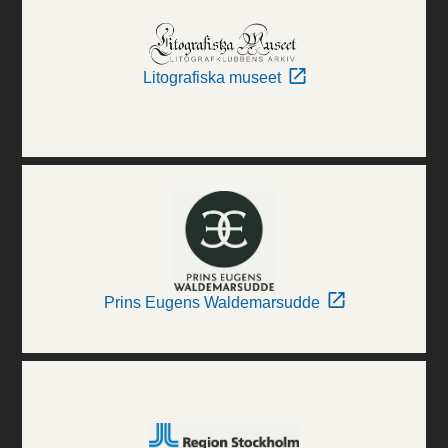
Litografiska museet
Prins Eugens Waldemarsudde