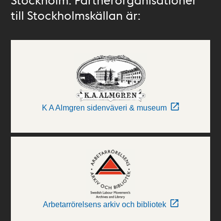
till Stockholmskällan är:
K A Almgren sidenväveri & museum
Arbetarrörelsens arkiv och bibliotek