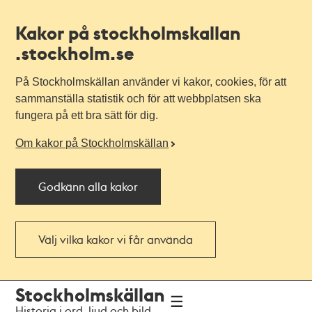
Kakor på stockholmskallan
.stockholm.se
På Stockholmskällan använder vi kakor, cookies, för att
sammanställa statistik och för att webbplatsen ska
fungera på ett bra sätt för dig.
Om kakor på Stockholmskällan
Godkänn alla kakor
Välj vilka kakor vi får använda
Till
Till
Stockholmskällan
navigationen
huvudinnehållet
Historia i ord, ljud och bild