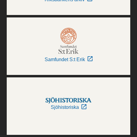
Samfundet S:t Erik
Sjöhistoriska