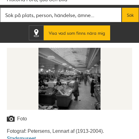
Fritextsök
Sök
Visa vad som finns nära mig
Foto
Fotograf: Petersens, Lennart af (1913-2004).
Stadsmuseet