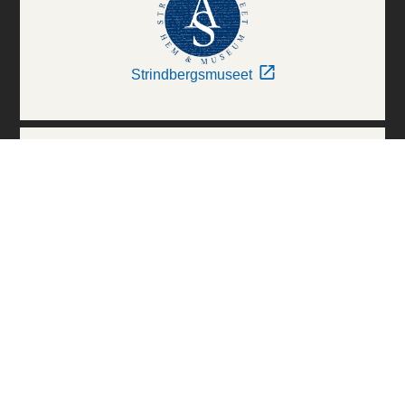
Strindbergsmuseet
Thielska Galleriet