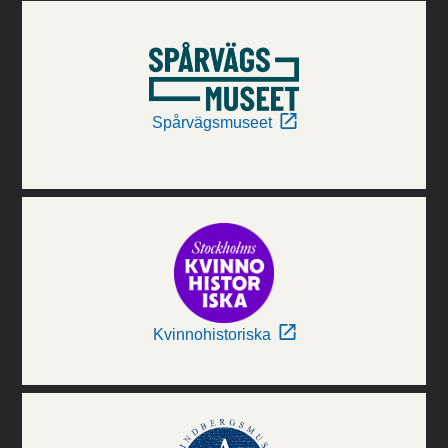
Spårvägsmuseet
Kvinnohistoriska