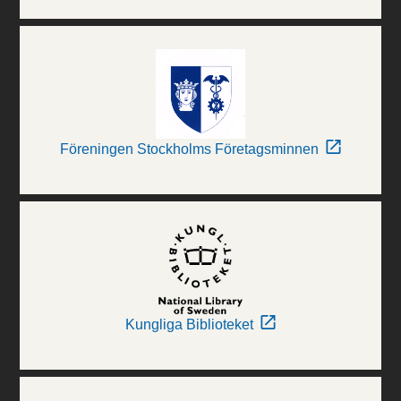
Föreningen Stockholms Företagsminnen
Kungliga Biblioteket