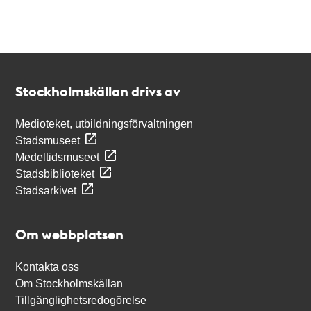
Kontakt
Stockholmskällan
Stockholmskällan drivs av
Medioteket, utbildningsförvaltningen
Stadsmuseet
Medeltidsmuseet
Stadsbiblioteket
Stadsarkivet
Om webbplatsen
Kontakta oss
Om Stockholmskällan
Tillgänglighetsredogörelse