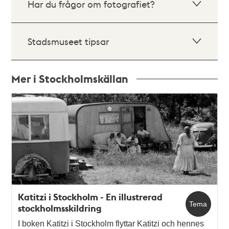
Har du frågor om fotografiet?
Stadsmuseet tipsar
Mer i Stockholmskällan
Relaterade
poster
och
teman
Katitzi i Stockholm - En illustrerad
Tema
stockholmsskildring
I boken Katitzi i Stockholm flyttar Katitzi och hennes