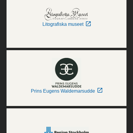
Litografiska museet
Prins Eugens Waldemarsudde