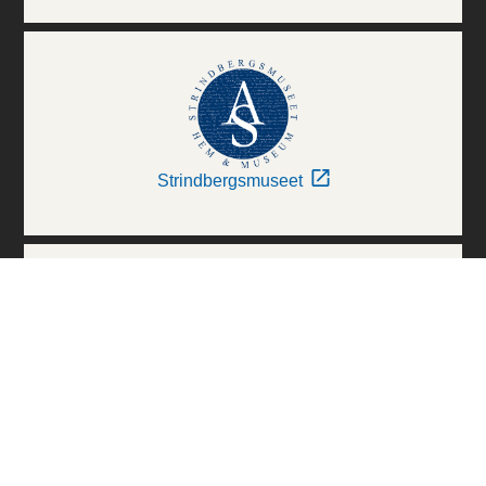
Strindbergsmuseet
Thielska Galleriet