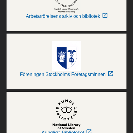
Arbetarrörelsens arkiv och bibliotek
Föreningen Stockholms Företagsminnen
Kungliga Biblioteket