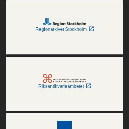
Regionarkivet Stockholm
Riksantikvarieämbetet