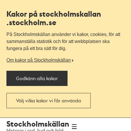
Kakor på stockholmskallan
.stockholm.se
På Stockholmskällan använder vi kakor, cookies, för att
sammanställa statistik och för att webbplatsen ska
fungera på ett bra sätt för dig.
Om kakor på Stockholmskällan
Godkänn alla kakor
Välj vilka kakor vi får använda
Till
Till
Stockholmskällan
navigationen
huvudinnehållet
Historia i ord, ljud och bild