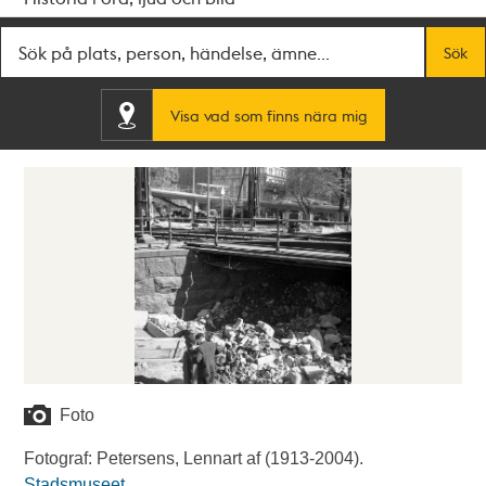
Fritextsök
Sök
Visa vad som finns nära mig
Foto
Fotograf: Petersens, Lennart af (1913-2004).
Stadsmuseet