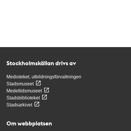
Kontakt
Stockholmskällan
Stockholmskällan drivs av
Medioteket, utbildningsförvaltningen
Stadsmuseet
Medeltidsmuseet
Stadsbiblioteket
Stadsarkivet
Om webbplatsen