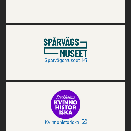
Spårvägsmuseet
Kvinnohistoriska