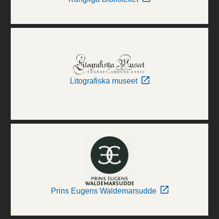
Litografiska museet
Prins Eugens Waldemarsudde