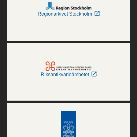
Regionarkivet Stockholm
Riksantikvarieämbetet