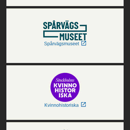
Spårvägsmuseet
Kvinnohistoriska