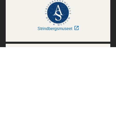
Strindbergsmuseet
Thielska Galleriet