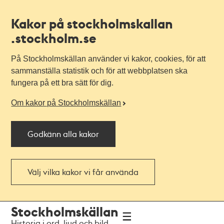
Kakor på stockholmskallan
.stockholm.se
På Stockholmskällan använder vi kakor, cookies, för att
sammanställa statistik och för att webbplatsen ska
fungera på ett bra sätt för dig.
Om kakor på Stockholmskällan
Godkänn alla kakor
Välj vilka kakor vi får använda
Till
Till
Stockholmskällan
navigationen
huvudinnehållet
Historia i ord, ljud och bild