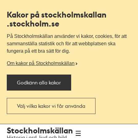
Kakor på stockholmskallan
.stockholm.se
På Stockholmskällan använder vi kakor, cookies, för att
sammanställa statistik och för att webbplatsen ska
fungera på ett bra sätt för dig.
Om kakor på Stockholmskällan
Godkänn alla kakor
Välj vilka kakor vi får använda
Till
Till
Stockholmskällan
navigationen
huvudinnehållet
Historia i ord, ljud och bild