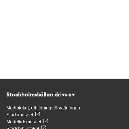
Kontakt
Stockholmskällan
Stockholmskällan drivs av
Medioteket, utbildningsförvaltningen
Stadsmuseet
Medeltidsmuseet
Stadsbiblioteket