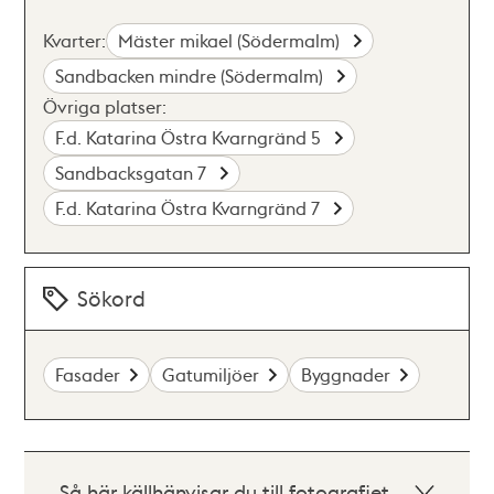
Kvarter:
Mäster mikael (Södermalm)
Sandbacken mindre (Södermalm)
Övriga platser:
F.d. Katarina Östra Kvarngränd 5
Sandbacksgatan 7
F.d. Katarina Östra Kvarngränd 7
Sökord
Fasader
Gatumiljöer
Byggnader
Så här källhänvisar du till fotografiet