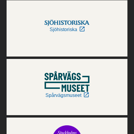
Sjöhistoriska
Spårvägsmuseet