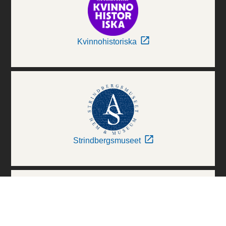
Kvinnohistoriska
Strindbergsmuseet