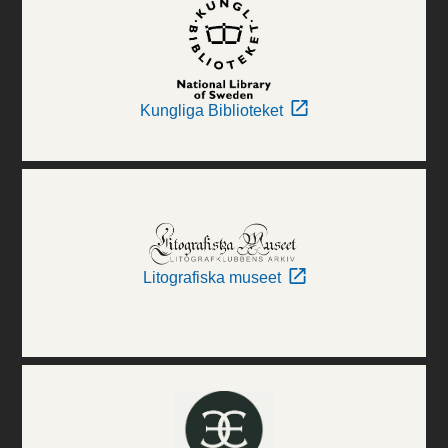
Kungliga Biblioteket
Litografiska museet