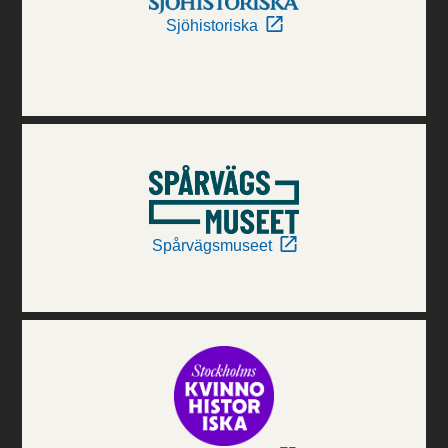
Sjöhistoriska
Spårvägsmuseet