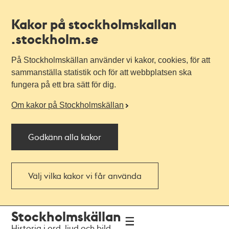
Kakor på stockholmskallan
.stockholm.se
På Stockholmskällan använder vi kakor, cookies, för att
sammanställa statistik och för att webbplatsen ska
fungera på ett bra sätt för dig.
Om kakor på Stockholmskällan
Godkänn alla kakor
Välj vilka kakor vi får använda
Till
Till
Stockholmskällan
navigationen
huvudinnehållet
Historia i ord, ljud och bild