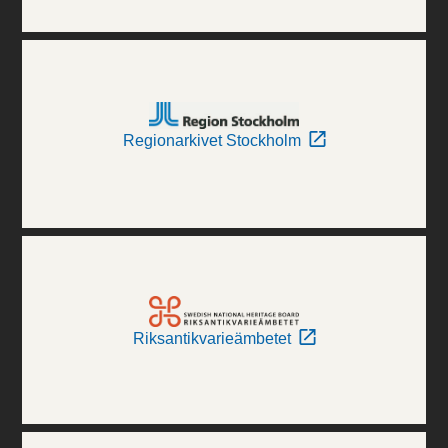
Regionarkivet Stockholm
Riksantikvarieämbetet