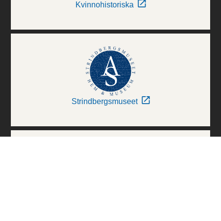
Kvinnohistoriska
Strindbergsmuseet
Thielska Galleriet