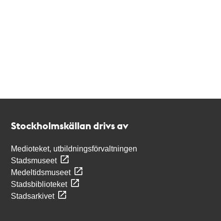
Kontakt
Stockholmskällan
Stockholmskällan drivs av
Medioteket, utbildningsförvaltningen
Stadsmuseet
Medeltidsmuseet
Stadsbiblioteket
Stadsarkivet