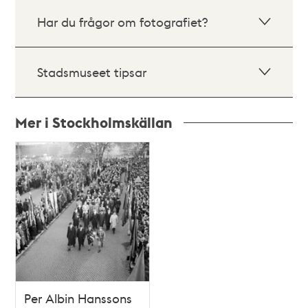
Har du frågor om fotografiet?
Stadsmuseet tipsar
Mer i Stockholmskällan
Relaterade
poster
och
teman
Per Albin Hanssons