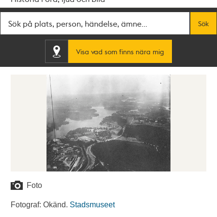
Fritextsök
Sök
Visa vad som finns nära mig
Foto
Fotograf: Okänd.
Stadsmuseet