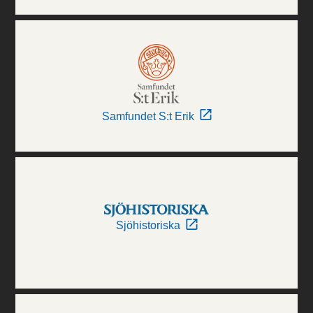
Samfundet S:t Erik
Sjöhistoriska