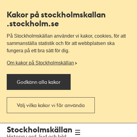
Kakor på stockholmskallan
.stockholm.se
På Stockholmskällan använder vi kakor, cookies, för att
sammanställa statistik och för att webbplatsen ska
fungera på ett bra sätt för dig.
Om kakor på Stockholmskällan
Godkänn alla kakor
Välj vilka kakor vi får använda
Till
Till
Stockholmskällan
navigationen
huvudinnehållet
Historia i ord, ljud och bild