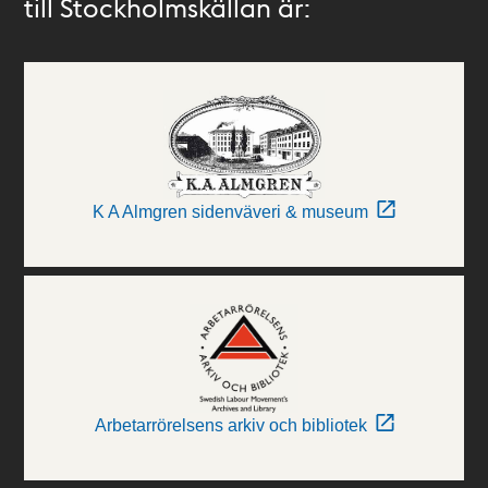
till Stockholmskällan är:
K A Almgren sidenväveri & museum
Arbetarrörelsens arkiv och bibliotek