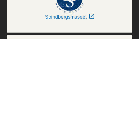
Strindbergsmuseet
Thielska Galleriet
Världskulturmuseerna