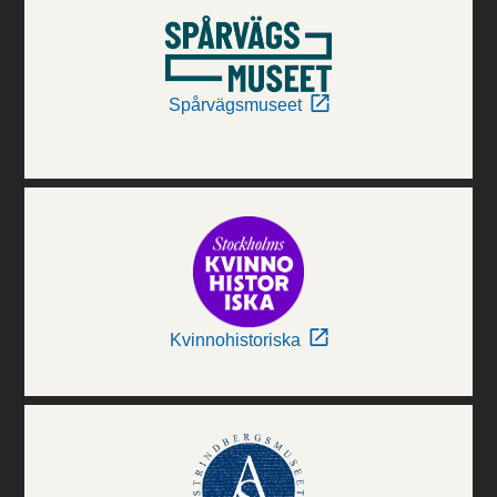
Spårvägsmuseet
Kvinnohistoriska