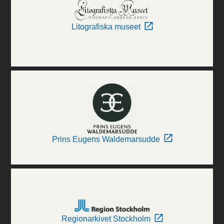
Litografiska museet
Prins Eugens Waldemarsudde
Regionarkivet Stockholm