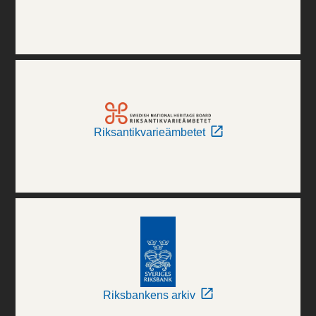
Riksantikvarieämbetet
Riksbankens arkiv