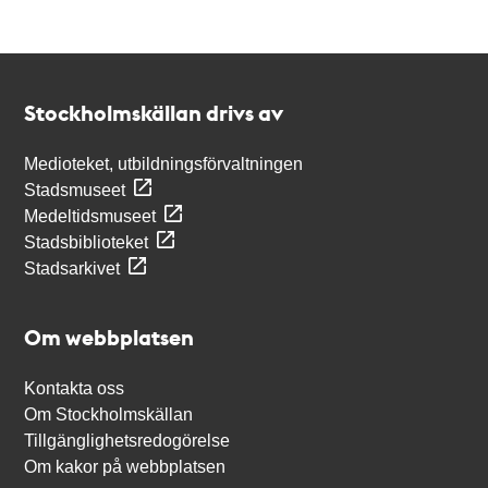
Kontakt
Stockholmskällan
Stockholmskällan drivs av
Medioteket, utbildningsförvaltningen
Stadsmuseet
Medeltidsmuseet
Stadsbiblioteket
Stadsarkivet
Om webbplatsen
Kontakta oss
Om Stockholmskällan
Tillgänglighetsredogörelse
Om kakor på webbplatsen