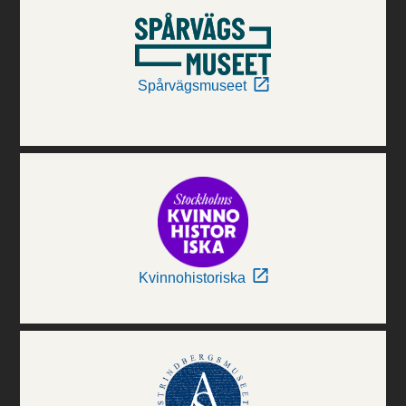
Spårvägsmuseet
Kvinnohistoriska