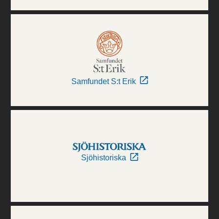
Samfundet S:t Erik
Sjöhistoriska