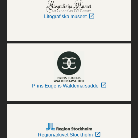
Litografiska museet
Prins Eugens Waldemarsudde
Regionarkivet Stockholm