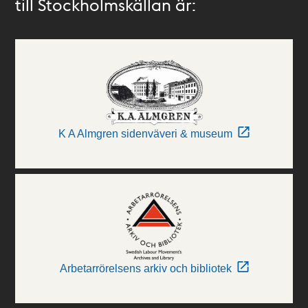
till Stockholmskällan är:
K A Almgren sidenväveri & museum
Arbetarrörelsens arkiv och bibliotek