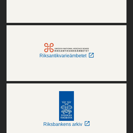
Riksantikvarieämbetet
Riksbankens arkiv