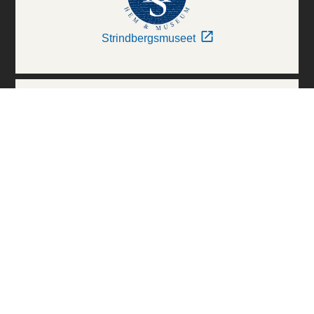
Strindbergsmuseet
Thielska Galleriet
Världskulturmuseerna