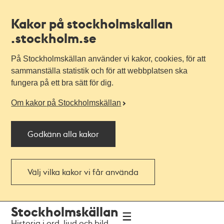
Kakor på stockholmskallan
.stockholm.se
På Stockholmskällan använder vi kakor, cookies, för att
sammanställa statistik och för att webbplatsen ska
fungera på ett bra sätt för dig.
Om kakor på Stockholmskällan
Godkänn alla kakor
Välj vilka kakor vi får använda
Till
Till
Stockholmskällan
navigationen
huvudinnehållet
Historia i ord, ljud och bild