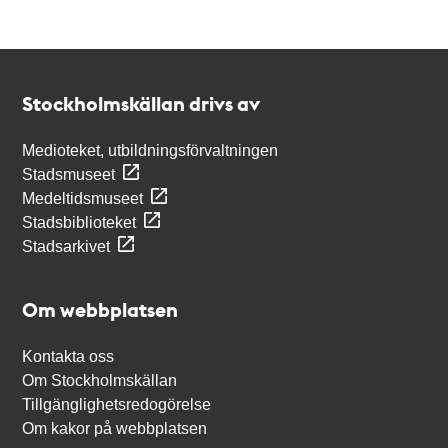
Kontakt
Stockholmskällan
Stockholmskällan drivs av
Medioteket, utbildningsförvaltningen
Stadsmuseet
Medeltidsmuseet
Stadsbiblioteket
Stadsarkivet
Om webbplatsen
Kontakta oss
Om Stockholmskällan
Tillgänglighetsredogörelse
Om kakor på webbplatsen