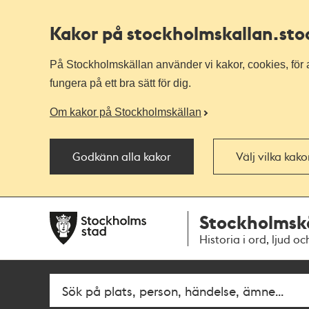
Kakor på stockholmskallan
.st
På Stockholmskällan använder vi kakor, cookies, för a
fungera på ett bra sätt för dig.
Om kakor på Stockholmskällan
Godkänn alla kakor
Välj vilka kak
Till
Till
Stockholmsk
navigationen
huvudinnehållet
Historia i ord, ljud oc
Fritextsök