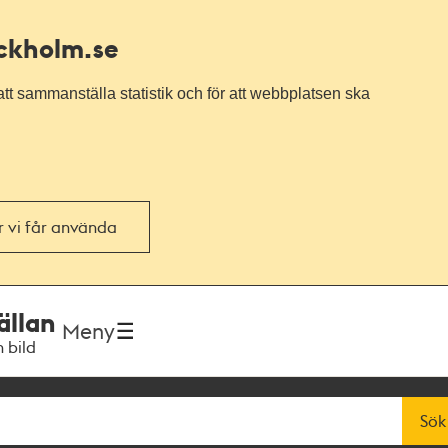
ockholm.se
tt sammanställa statistik och för att webbplatsen ska
or vi får använda
ällan
Meny
h bild
Sök