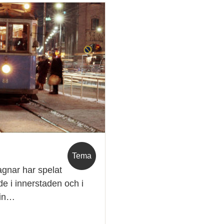
Tema
vagnar har spelat
åde i innerstaden och i
nin…