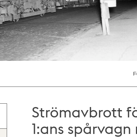
F
Strömavbrott f
1:ans spårvagn