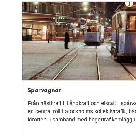
Relaterade
poster
och
teman
Spårvagnar
Från hästkraft till ångkraft och elkraft - spår
en central roll i Stockholms kollektivtrafik, b
förorten. I samband med högertrafikomlägg