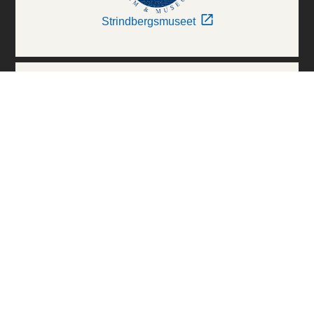
Strindbergsmuseet
Thielska Galleriet
Världskulturmuseerna