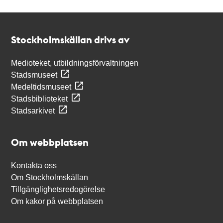
Kontakt
Stockholmskällan
Stockholmskällan drivs av
Medioteket, utbildningsförvaltningen
Stadsmuseet
Medeltidsmuseet
Stadsbiblioteket
Stadsarkivet
Om webbplatsen
Kontakta oss
Om Stockholmskällan
Tillgänglighetsredogörelse
Om kakor på webbplatsen