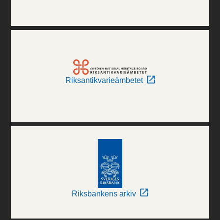
Riksantikvarieämbetet
Riksbankens arkiv