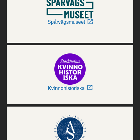
Spårvägsmuseet
Kvinnohistoriska