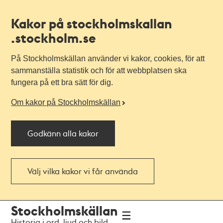
Kakor på stockholmskallan
.stockholm.se
På Stockholmskällan använder vi kakor, cookies, för att
sammanställa statistik och för att webbplatsen ska
fungera på ett bra sätt för dig.
Om kakor på Stockholmskällan
Godkänn alla kakor
Välj vilka kakor vi får använda
Till
Till
Stockholmskällan
navigationen
huvudinnehållet
Historia i ord, ljud och bild