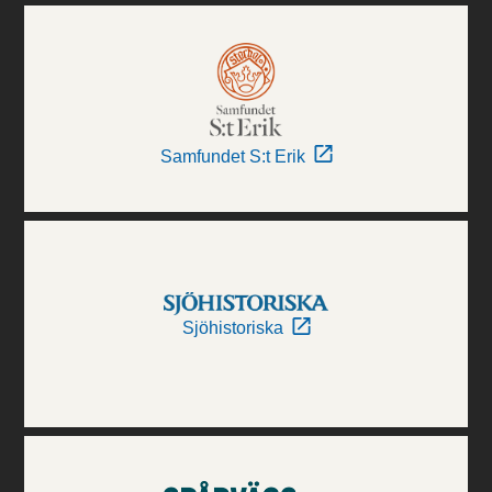
Samfundet S:t Erik
Sjöhistoriska