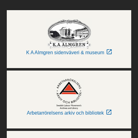
K A Almgren sidenväveri & museum
Arbetarrörelsens arkiv och bibliotek