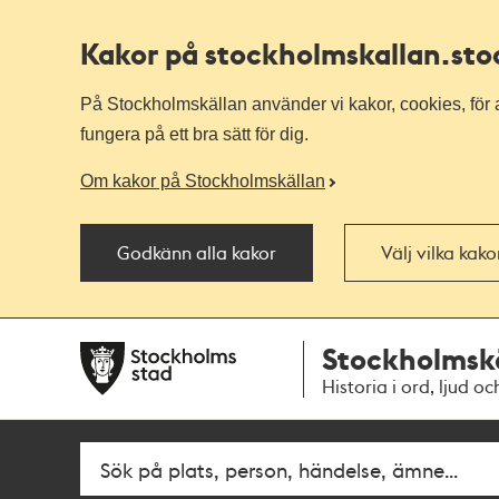
Kakor på stockholmskallan
.st
På Stockholmskällan använder vi kakor, cookies, för a
fungera på ett bra sätt för dig.
Om kakor på Stockholmskällan
Godkänn alla kakor
Välj vilka kak
Till
Till
Stockholmsk
navigationen
huvudinnehållet
Historia i ord, ljud oc
Fritextsök