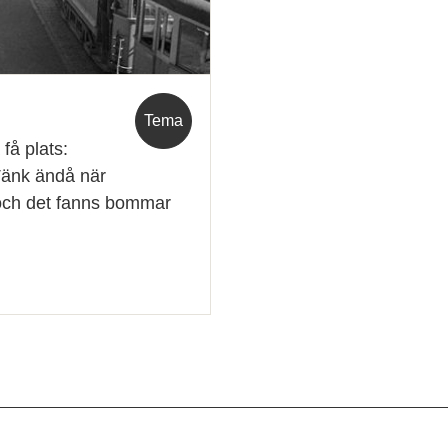
Tema
få plats:
 Tänk ändå när
 och det fanns bommar