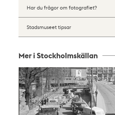
Har du frågor om fotografiet?
Stadsmuseet tipsar
Mer i Stockholmskällan
Relaterade
poster
och
teman