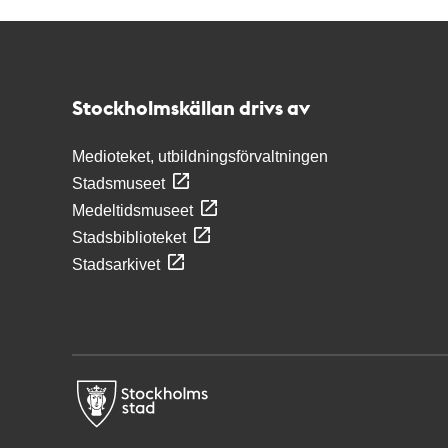
Kontakt
Stockholmskällan
Stockholmskällan drivs av
Medioteket, utbildningsförvaltningen
Stadsmuseet
Medeltidsmuseet
Stadsbiblioteket
Stadsarkivet