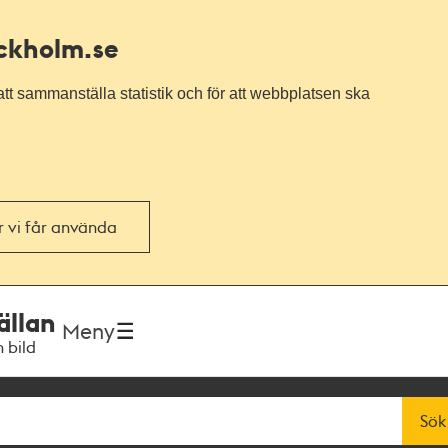
ockholm.se
tt sammanställa statistik och för att webbplatsen ska
or vi får använda
ällan
Meny
h bild
Sök