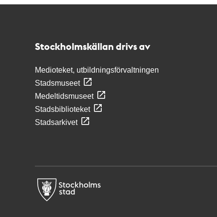
Kontakt
Stockholmskällan
Stockholmskällan drivs av
Medioteket, utbildningsförvaltningen
Stadsmuseet
Medeltidsmuseet
Stadsbiblioteket
Stadsarkivet