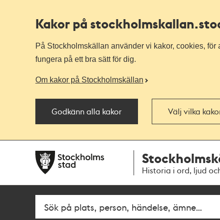
Kakor på stockholmskallan
.st
På Stockholmskällan använder vi kakor, cookies, för a
fungera på ett bra sätt för dig.
Om kakor på Stockholmskällan
Godkänn alla kakor
Välj vilka kak
Till
Till
Stockholmsk
navigationen
huvudinnehållet
Historia i ord, ljud oc
Fritextsök