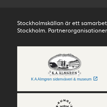
Stockholmskällan är ett samarbete
Stockholm. Partnerorganisationer 
K A Almgren sidenväveri & museum