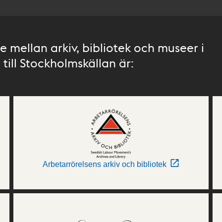
 mellan arkiv, bibliotek och museer i
till Stockholmskällan är:
Arbetarrörelsens arkiv och bibliotek