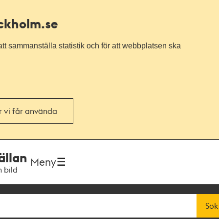
ockholm.se
tt sammanställa statistik och för att webbplatsen ska
or vi får använda
ällan
Meny
h bild
Sök