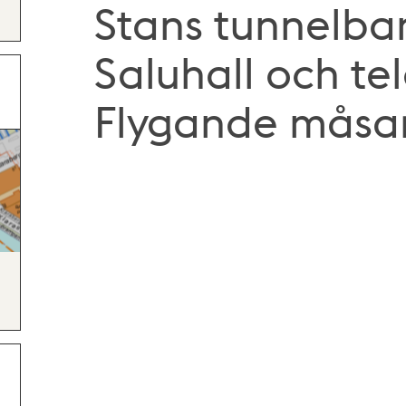
Stans tunnelba
Saluhall och te
Flygande måsa