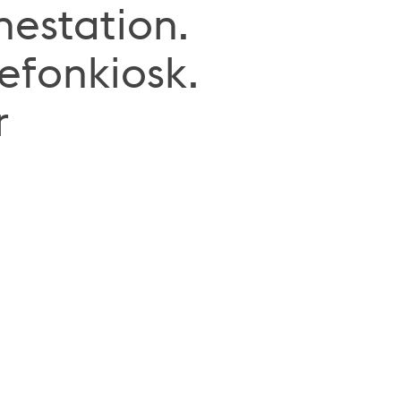
nestation.
lefonkiosk.
r