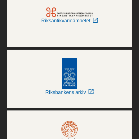
Riksantikvarieämbetet
Riksbankens arkiv