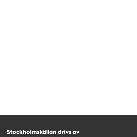
Kontakt
Stockholmskällan
Stockholmskällan drivs av