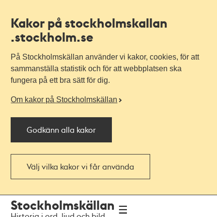
Kakor på stockholmskallan
.stockholm.se
På Stockholmskällan använder vi kakor, cookies, för att
sammanställa statistik och för att webbplatsen ska
fungera på ett bra sätt för dig.
Om kakor på Stockholmskällan
Godkänn alla kakor
Välj vilka kakor vi får använda
Till
Till
Stockholmskällan
navigationen
huvudinnehållet
Historia i ord, ljud och bild