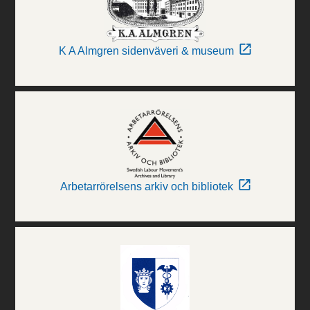
K A Almgren sidenväveri & museum
Arbetarrörelsens arkiv och bibliotek