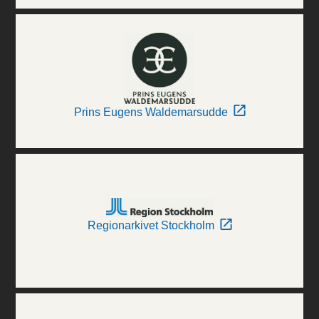
Prins Eugens Waldemarsudde
Regionarkivet Stockholm