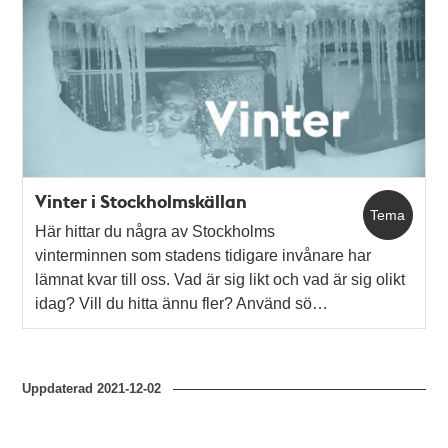
Relaterade
poster
och
teman
Vinter i Stockholmskällan
Tema
Här hittar du några av Stockholms
vinterminnen som stadens tidigare invånare har
lämnat kvar till oss. Vad är sig likt och vad är sig olikt
idag? Vill du hitta ännu fler? Använd sö…
Uppdaterad
2021-12-02