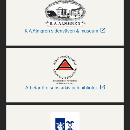
K A Almgren sidenväveri & museum
Arbetarrörelsens arkiv och bibliotek