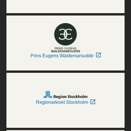
Prins Eugens Waldemarsudde
Regionarkivet Stockholm