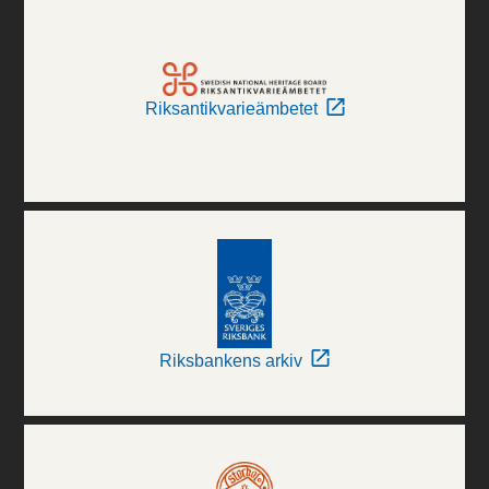
Riksantikvarieämbetet
Riksbankens arkiv