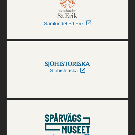
Samfundet S:t Erik
Sjöhistoriska