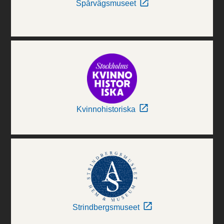
Spårvägsmuseet
Kvinnohistoriska
Strindbergsmuseet