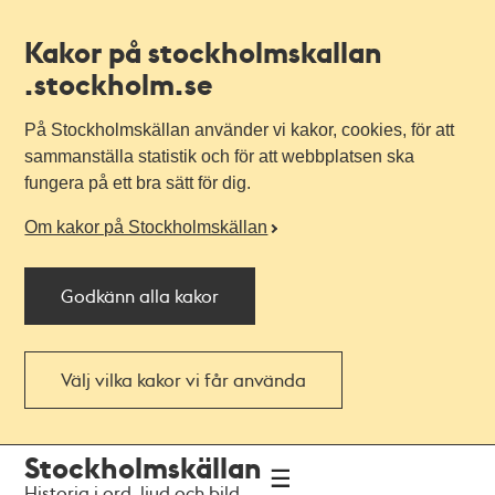
Kakor på stockholmskallan
.stockholm.se
På Stockholmskällan använder vi kakor, cookies, för att
sammanställa statistik och för att webbplatsen ska
fungera på ett bra sätt för dig.
Om kakor på Stockholmskällan
Godkänn alla kakor
Välj vilka kakor vi får använda
Till
Till
Stockholmskällan
navigationen
huvudinnehållet
Historia i ord, ljud och bild