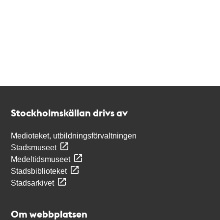
Kontakt
Stockholmskällan
Stockholmskällan drivs av
Medioteket, utbildningsförvaltningen
Stadsmuseet
Medeltidsmuseet
Stadsbiblioteket
Stadsarkivet
Om webbplatsen