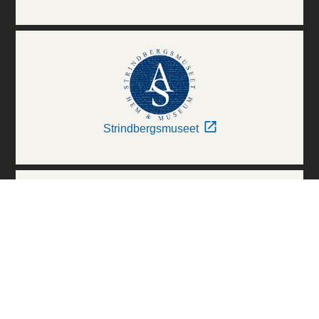
Strindbergsmuseet
Thielska Galleriet