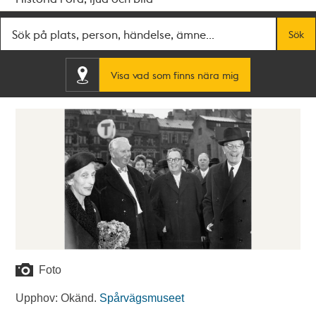
Fritextsök
Sök
Visa vad som finns nära mig
Foto
Upphov: Okänd.
Spårvägsmuseet