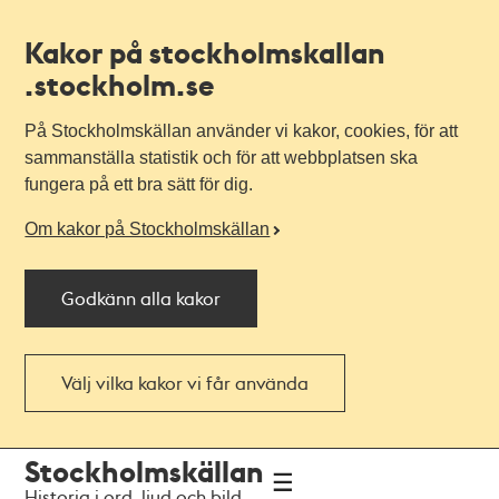
Kakor på stockholmskallan
.stockholm.se
På Stockholmskällan använder vi kakor, cookies, för att
sammanställa statistik och för att webbplatsen ska
fungera på ett bra sätt för dig.
Om kakor på Stockholmskällan
Godkänn alla kakor
Välj vilka kakor vi får använda
Till
Till
Stockholmskällan
navigationen
huvudinnehållet
Historia i ord, ljud och bild