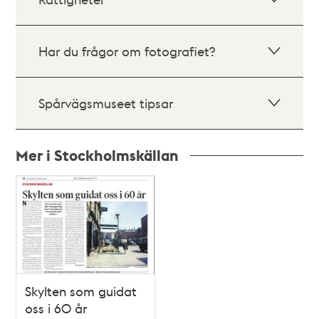
Har du frågor om fotografiet?
Spårvägsmuseet tipsar
Mer i Stockholmskällan
Relaterade
poster
och
teman
Skylten som guidat
oss i 60 år