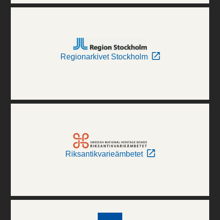
Regionarkivet Stockholm
Riksantikvarieämbetet