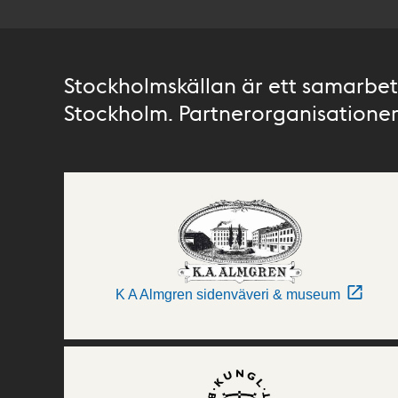
Stockholmskällan är ett samarbete
Stockholm. Partnerorganisationer 
K A Almgren sidenväveri & museum