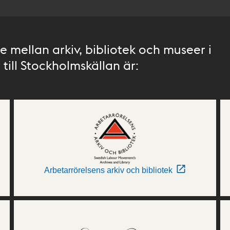
 mellan arkiv, bibliotek och museer i
till Stockholmskällan är:
Arbetarrörelsens arkiv och bibliotek