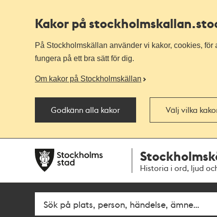
Kakor på stockholmskallan
.st
På Stockholmskällan använder vi kakor, cookies, för a
fungera på ett bra sätt för dig.
Om kakor på Stockholmskällan
Godkänn alla kakor
Välj vilka kak
Till
Till
Stockholmsk
navigationen
huvudinnehållet
Historia i ord, ljud oc
Fritextsök