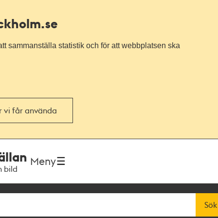
ockholm.se
tt sammanställa statistik och för att webbplatsen ska
or vi får använda
ällan
Meny
h bild
Sök