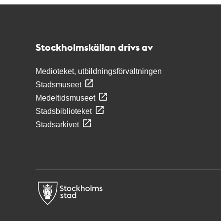
Kontakt
Stockholmskällan
Stockholmskällan drivs av
Medioteket, utbildningsförvaltningen
Stadsmuseet
Medeltidsmuseet
Stadsbiblioteket
Stadsarkivet