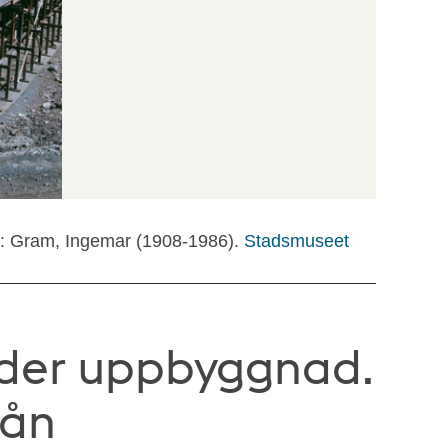
f: Gram, Ingemar (1908-1986).
Stadsmuseet
nder uppbyggnad.
rån