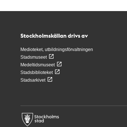
Kontakt
Stockholmskällan
Stockholmskällan drivs av
Medioteket, utbildningsförvaltningen
Stadsmuseet
Medeltidsmuseet
Stadsbiblioteket
Stadsarkivet