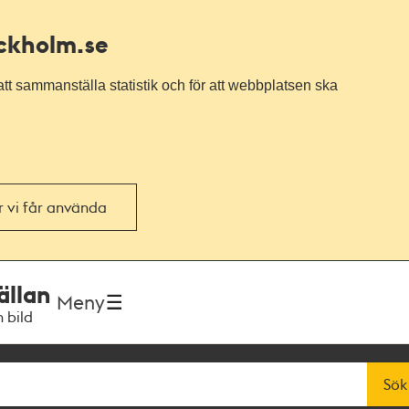
ockholm.se
tt sammanställa statistik och för att webbplatsen ska
or vi får använda
ällan
Meny
h bild
Sök