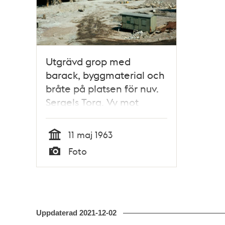
Utgrävd grop med
barack, byggmaterial och
bråte på platsen för nuv.
Sergels Torg. Vy mot
femte Hötorgshuset och
bankbygge i kv. Hästskon
11 maj 1963
Tid
Foto
Typ
Uppdaterad
2021-12-02