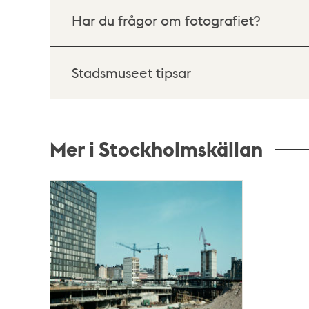
Har du frågor om fotografiet?
Stadsmuseet tipsar
Mer i Stockholmskällan
Relaterade
poster
och
teman