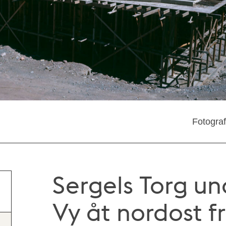
Fotogra
Sergels Torg u
Vy åt nordost f