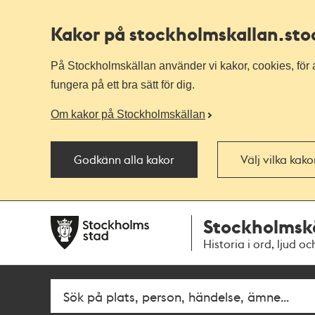
Kakor på stockholmskallan
.st
På Stockholmskällan använder vi kakor, cookies, för a
fungera på ett bra sätt för dig.
Om kakor på Stockholmskällan
Godkänn alla kakor
Välj vilka kak
Till
Till
Stockholmsk
navigationen
huvudinnehållet
Historia i ord, ljud oc
Fritextsök