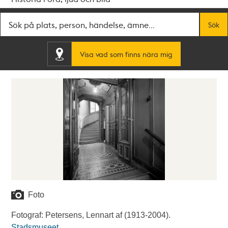
Fritextsök
Sök
Visa vad som finns nära mig
Foto
Fotograf: Petersens, Lennart af (1913-2004).
Stadsmuseet