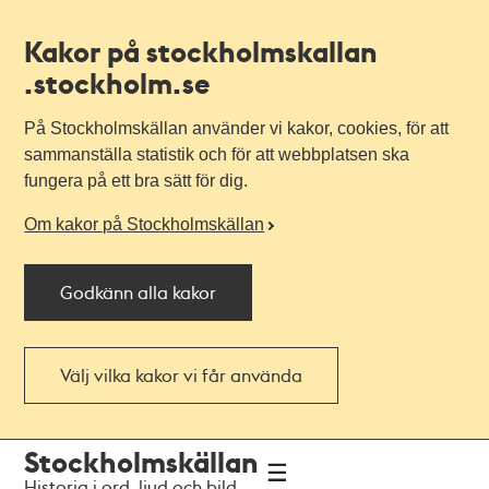
Kakor på stockholmskallan
.stockholm.se
På Stockholmskällan använder vi kakor, cookies, för att
sammanställa statistik och för att webbplatsen ska
fungera på ett bra sätt för dig.
Om kakor på Stockholmskällan
Godkänn alla kakor
Välj vilka kakor vi får använda
Till
Till
Stockholmskällan
navigationen
huvudinnehållet
Historia i ord, ljud och bild