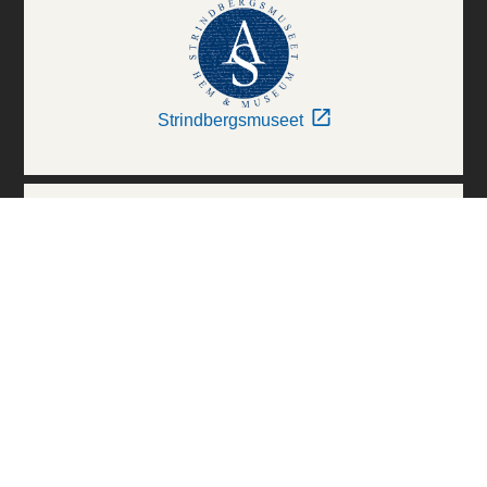
Strindbergsmuseet
Thielska Galleriet