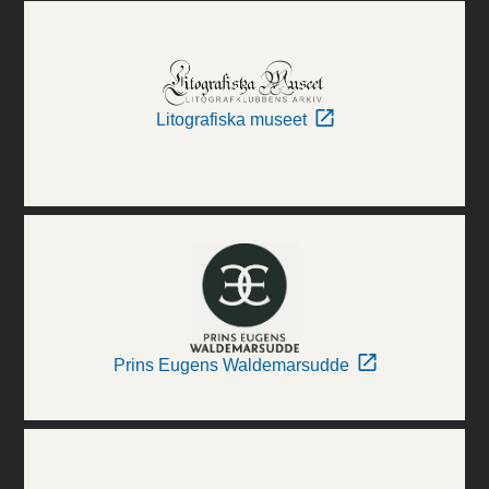
Litografiska museet
Prins Eugens Waldemarsudde