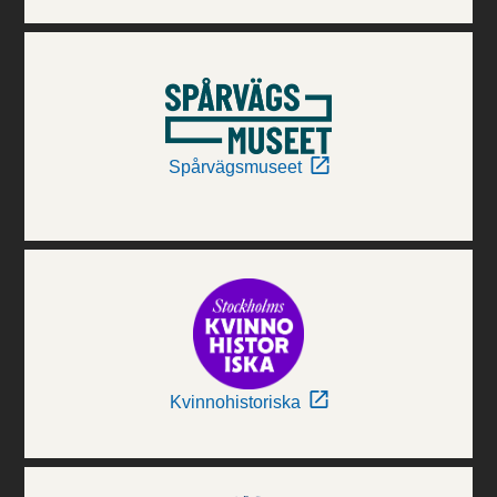
Spårvägsmuseet
Kvinnohistoriska