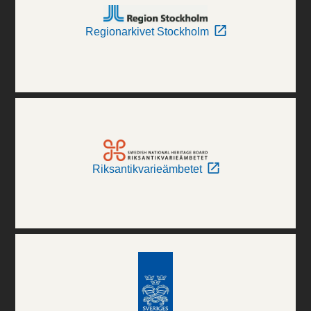
Regionarkivet Stockholm
Riksantikvarieämbetet