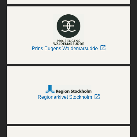
Prins Eugens Waldemarsudde
Regionarkivet Stockholm