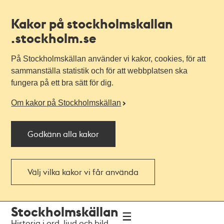
Kakor på stockholmskallan
.stockholm.se
På Stockholmskällan använder vi kakor, cookies, för att
sammanställa statistik och för att webbplatsen ska
fungera på ett bra sätt för dig.
Om kakor på Stockholmskällan
Godkänn alla kakor
Välj vilka kakor vi får använda
Till
Till
Stockholmskällan
navigationen
huvudinnehållet
Historia i ord, ljud och bild