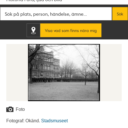
Fritextsök
Sök
Visa vad som finns nära mig
Foto
Fotograf: Okänd.
Stadsmuseet