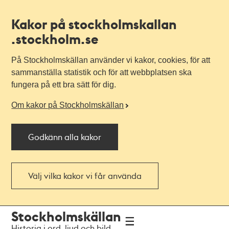
Kakor på stockholmskallan
.stockholm.se
På Stockholmskällan använder vi kakor, cookies, för att
sammanställa statistik och för att webbplatsen ska
fungera på ett bra sätt för dig.
Om kakor på Stockholmskällan
Godkänn alla kakor
Välj vilka kakor vi får använda
Till
Till
Stockholmskällan
navigationen
huvudinnehållet
Historia i ord, ljud och bild