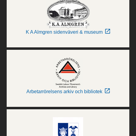
K A Almgren sidenväveri & museum
Arbetarrörelsens arkiv och bibliotek