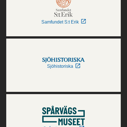
Samfundet S:t Erik
Sjöhistoriska