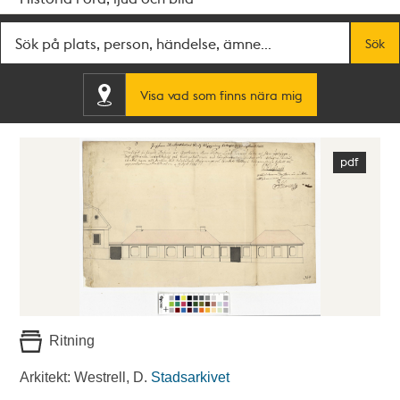
Fritextsök
Sök
Visa vad som finns nära mig
Ritning
Arkitekt: Westrell, D.
Stadsarkivet