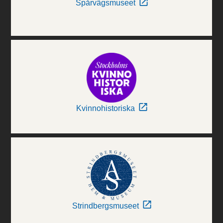
Spårvägsmuseet
Kvinnohistoriska
Strindbergsmuseet