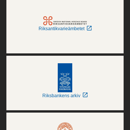
Riksantikvarieämbetet
Riksbankens arkiv