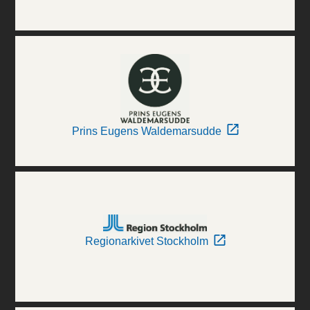
Prins Eugens Waldemarsudde
Regionarkivet Stockholm