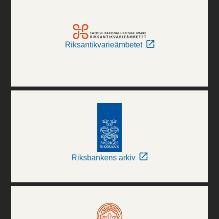
Riksantikvarieämbetet
Riksbankens arkiv