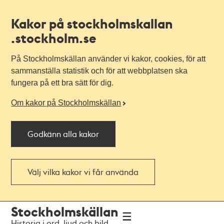
Kakor på stockholmskallan
.stockholm.se
På Stockholmskällan använder vi kakor, cookies, för att
sammanställa statistik och för att webbplatsen ska
fungera på ett bra sätt för dig.
Om kakor på Stockholmskällan
Godkänn alla kakor
Välj vilka kakor vi får använda
Till
Till
Stockholmskällan
navigationen
huvudinnehållet
Historia i ord, ljud och bild