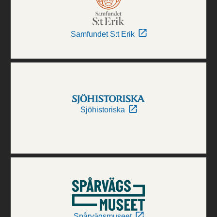
Samfundet S:t Erik
Sjöhistoriska
Spårvägsmuseet