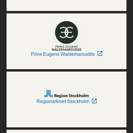
Prins Eugens Waldemarsudde
Regionarkivet Stockholm