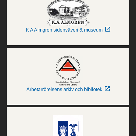
K A Almgren sidenväveri & museum
Arbetarrörelsens arkiv och bibliotek