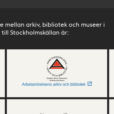
 mellan arkiv, bibliotek och museer i
till Stockholmskällan är:
Arbetarrörelsens arkiv och bibliotek