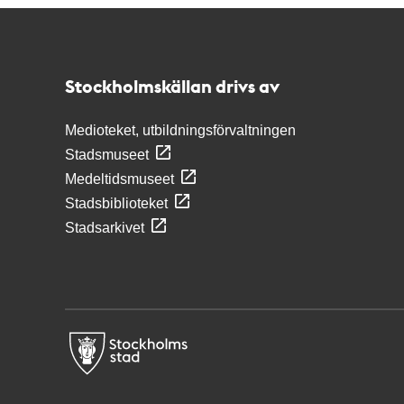
Kontakt
Stockholmskällan
Stockholmskällan drivs av
Medioteket, utbildningsförvaltningen
Stadsmuseet
Medeltidsmuseet
Stadsbiblioteket
Stadsarkivet