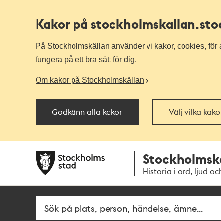
Kakor på stockholmskallan
.st
På Stockholmskällan använder vi kakor, cookies, för a
fungera på ett bra sätt för dig.
Om kakor på Stockholmskällan
Godkänn alla kakor
Välj vilka kak
Till
Till
Stockholmsk
navigationen
huvudinnehållet
Historia i ord, ljud oc
Fritextsök