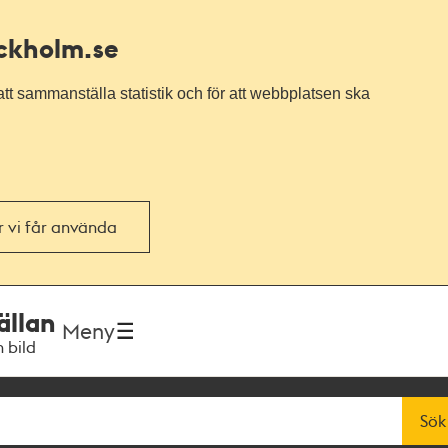
ockholm.se
tt sammanställa statistik och för att webbplatsen ska
or vi får använda
ällan
Meny
h bild
Sök