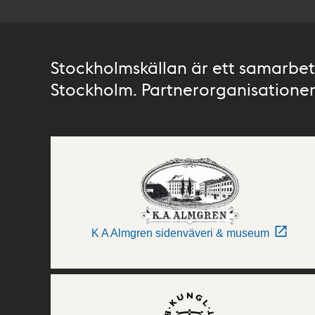
Stockholmskällan är ett samarbete
Stockholm. Partnerorganisationer 
K A Almgren sidenväveri & museum