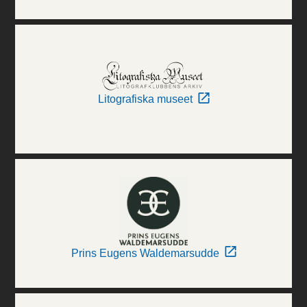
Litografiska museet
Prins Eugens Waldemarsudde