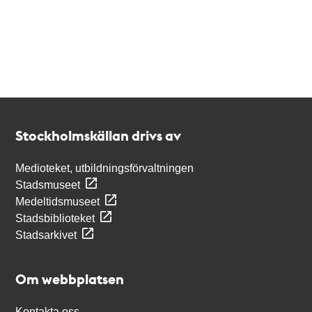
Kontakt
Stockholmskällan
Stockholmskällan drivs av
Medioteket, utbildningsförvaltningen
Stadsmuseet
Medeltidsmuseet
Stadsbiblioteket
Stadsarkivet
Om webbplatsen
Kontakta oss