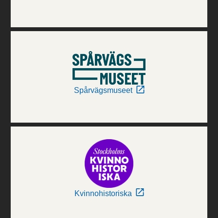
Spårvägsmuseet
Kvinnohistoriska