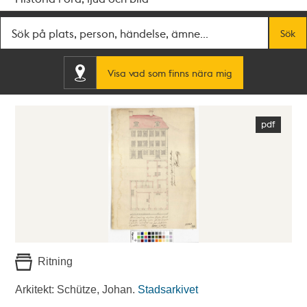
Fritextsök
Sök
Visa vad som finns nära mig
Ritning
Arkitekt: Schütze, Johan.
Stadsarkivet