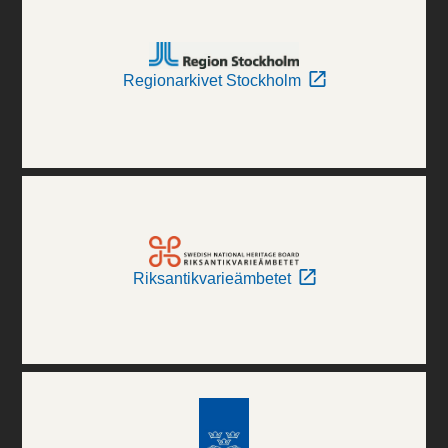
Regionarkivet Stockholm
Riksantikvarieämbetet