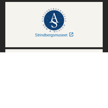
Strindbergsmuseet
Thielska Galleriet