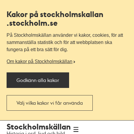
Kakor på stockholmskallan
.stockholm.se
På Stockholmskällan använder vi kakor, cookies, för att
sammanställa statistik och för att webbplatsen ska
fungera på ett bra sätt för dig.
Om kakor på Stockholmskällan
Godkänn alla kakor
Välj vilka kakor vi får använda
Till
Till
Stockholmskällan
navigationen
huvudinnehållet
Historia i ord, ljud och bild