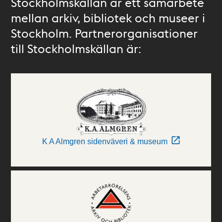
Stockholmskällan är ett samarbete
mellan arkiv, bibliotek och museer i
Stockholm. Partnerorganisationer
till Stockholmskällan är:
K A Almgren sidenväveri & museum