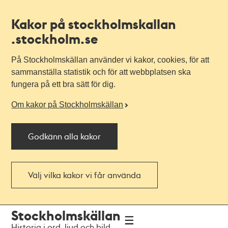
Kakor på stockholmskallan
.stockholm.se
På Stockholmskällan använder vi kakor, cookies, för att
sammanställa statistik och för att webbplatsen ska
fungera på ett bra sätt för dig.
Om kakor på Stockholmskällan
Godkänn alla kakor
Välj vilka kakor vi får använda
Till
Till
Stockholmskällan
navigationen
huvudinnehållet
Historia i ord, ljud och bild