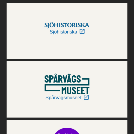
Sjöhistoriska
Spårvägsmuseet