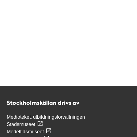
Kontakt
Stockholmskällan
Stockholmskällan drivs av
Medioteket, utbildningsförvaltningen
Stadsmuseet
Medeltidsmuseet