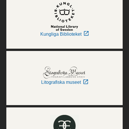
Kungliga Biblioteket
Litografiska museet