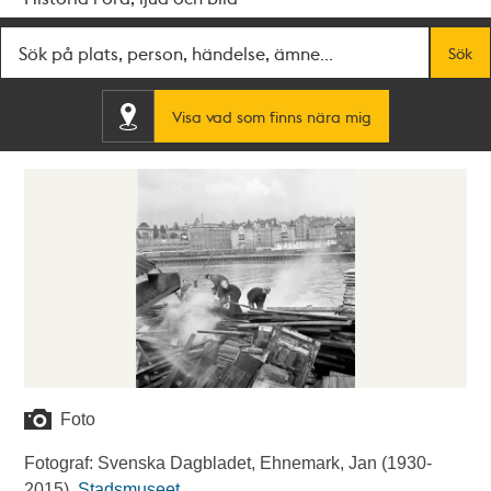
Fritextsök
Sök
Visa vad som finns nära mig
Foto
Fotograf: Svenska Dagbladet, Ehnemark, Jan (1930-
2015).
Stadsmuseet