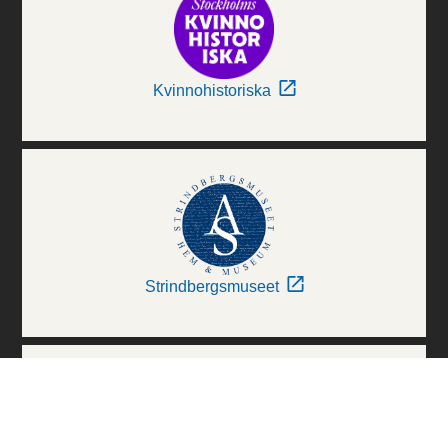
Kvinnohistoriska
Strindbergsmuseet