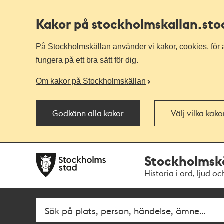
Kakor på stockholmskallan
.st
På Stockholmskällan använder vi kakor, cookies, för a
fungera på ett bra sätt för dig.
Om kakor på Stockholmskällan
Godkänn alla kakor
Välj vilka kak
Till
Till
Stockholmsk
navigationen
huvudinnehållet
Historia i ord, ljud oc
Fritextsök