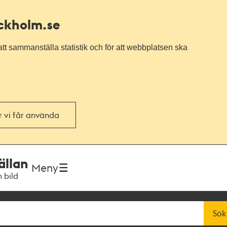
ockholm.se
tt sammanställa statistik och för att webbplatsen ska
or vi får använda
ällan
Meny
h bild
Sök