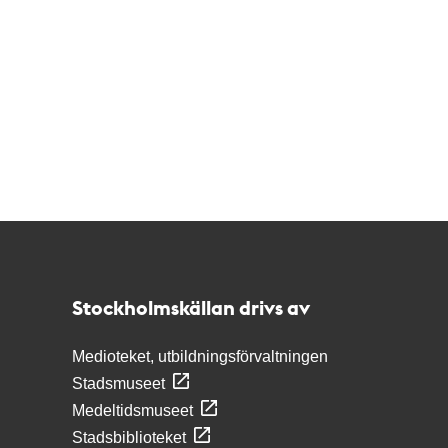
Kontakt
Stockholmskällan
Stockholmskällan drivs av
Medioteket, utbildningsförvaltningen
Stadsmuseet
Medeltidsmuseet
Stadsbiblioteket