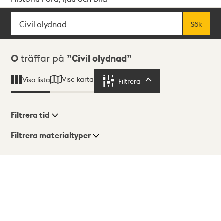
Sök
Fritextsök
Sök
Sökresultat
0
träffar på
Civil olydnad
Visa karta
Visa lista
Filtrera
Filtrera
Filtrera tid
Filtrera materialtyper
Visningsläge
Totalt
0
träffar
Lista
Karta