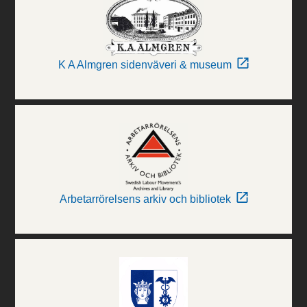
K A Almgren sidenväveri & museum
Arbetarrörelsens arkiv och bibliotek