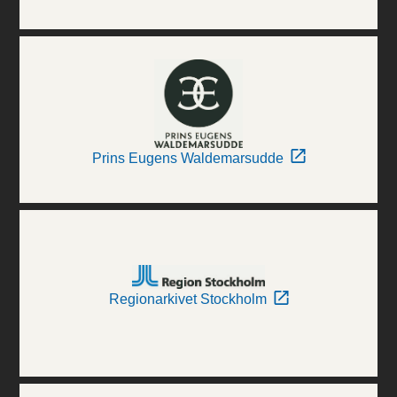
Prins Eugens Waldemarsudde
Regionarkivet Stockholm