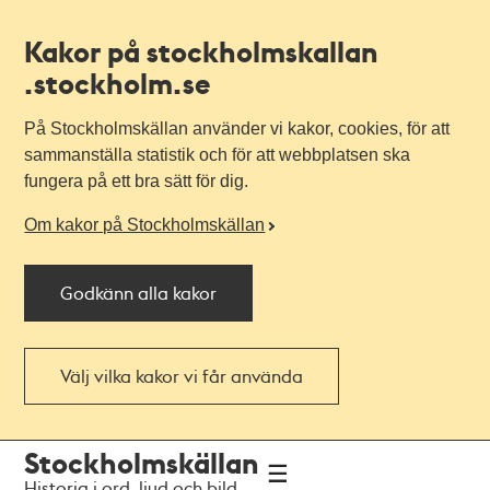
Kakor på stockholmskallan
.stockholm.se
På Stockholmskällan använder vi kakor, cookies, för att
sammanställa statistik och för att webbplatsen ska
fungera på ett bra sätt för dig.
Om kakor på Stockholmskällan
Godkänn alla kakor
Välj vilka kakor vi får använda
Till
Till
Stockholmskällan
navigationen
huvudinnehållet
Historia i ord, ljud och bild