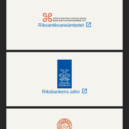
Riksantikvarieämbetet
Riksbankens arkiv