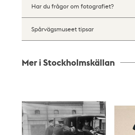
Har du frågor om fotografiet?
Spårvägsmuseet tipsar
Mer i Stockholmskällan
Relaterade
poster
och
teman