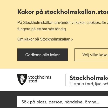
Kakor på stockholmskallan
.st
På Stockholmskällan använder vi kakor, cookies, för a
fungera på ett bra sätt för dig.
Om kakor på Stockholmskällan
Godkänn alla kakor
Välj vilka kak
Till
Till
Stockholmsk
navigationen
huvudinnehållet
Historia i ord, ljud oc
Fritextsök