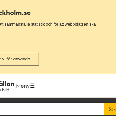
ockholm.se
tt sammanställa statistik och för att webbplatsen ska
or vi får använda
ällan
Meny
h bild
Sök