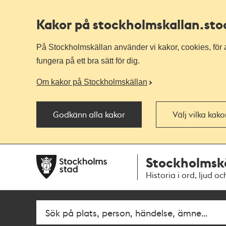
Kakor på stockholmskallan
.st
På Stockholmskällan använder vi kakor, cookies, för a
fungera på ett bra sätt för dig.
Om kakor på Stockholmskällan
Godkänn alla kakor
Välj vilka kak
Till
Till
Stockholmsk
navigationen
huvudinnehållet
Historia i ord, ljud oc
Fritextsök