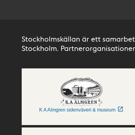
Stockholmskällan är ett samarbete
Stockholm. Partnerorganisationer 
K A Almgren sidenväveri & museum