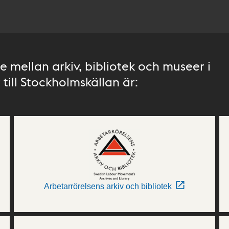
 mellan arkiv, bibliotek och museer i
till Stockholmskällan är:
Arbetarrörelsens arkiv och bibliotek