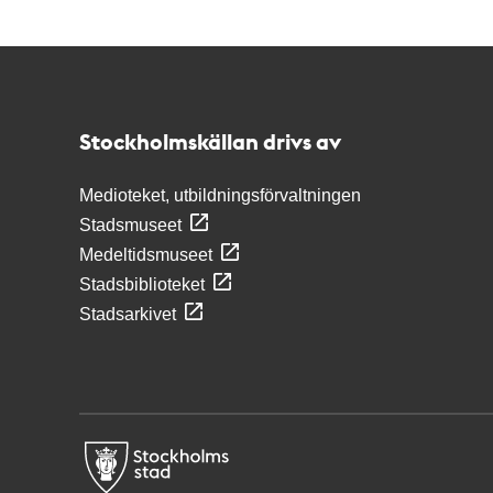
Kontakt
Stockholmskällan
Stockholmskällan drivs av
Medioteket, utbildningsförvaltningen
Stadsmuseet
Medeltidsmuseet
Stadsbiblioteket
Stadsarkivet