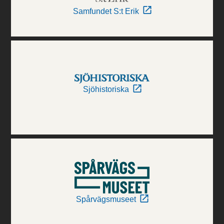
Samfundet S:t Erik
Sjöhistoriska
Spårvägsmuseet