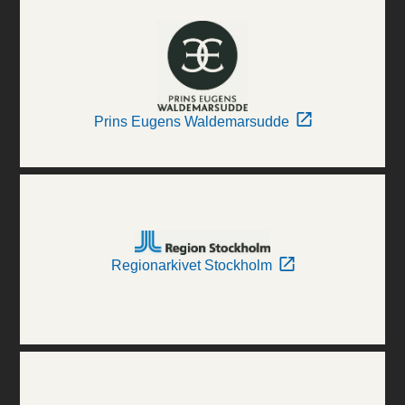
Prins Eugens Waldemarsudde
Regionarkivet Stockholm