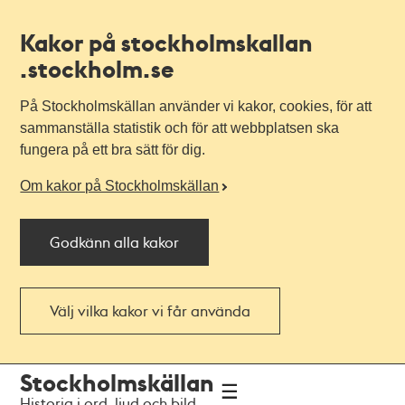
Kakor på stockholmskallan
.stockholm.se
På Stockholmskällan använder vi kakor, cookies, för att
sammanställa statistik och för att webbplatsen ska
fungera på ett bra sätt för dig.
Om kakor på Stockholmskällan
Godkänn alla kakor
Välj vilka kakor vi får använda
Till
Till
Stockholmskällan
navigationen
huvudinnehållet
Historia i ord, ljud och bild