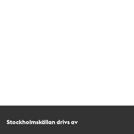
Kontakt
Stockholmskällan
Stockholmskällan drivs av