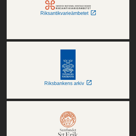
Riksantikvarieämbetet
Riksbankens arkiv