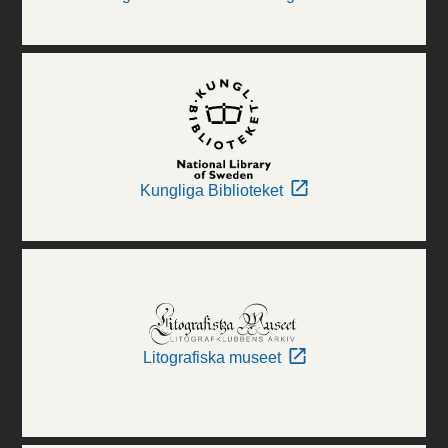
Kungliga Biblioteket
Litografiska museet